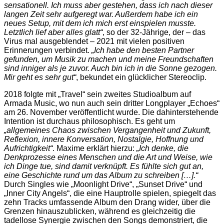
sensationell. Ich muss aber gestehen, dass ich nach dieser
langen Zeit sehr aufgeregt war. Außerdem habe ich ein
neues Setup, mit dem ich mich erst einspielen musste.
Letztlich lief aber alles glatt“
, so der 32-Jährige, der – das
Virus mal ausgeblendet – 2021 mit vielen positiven
Erinnerungen verbindet.
„Ich habe den besten Partner
gefunden, um Musik zu machen und meine Freundschaften
sind inniger als je zuvor. Auch bin ich in die Sonne gezogen.
Mir geht es sehr gut“
, bekundet ein glücklicher Stereoclip.
2018 folgte mit „Travel“ sein zweites Studioalbum auf
Armada Music, wo nun auch sein dritter Longplayer „Echoes“
am 26. November veröffentlicht wurde. Die dahinterstehende
Intention ist durchaus philosophisch. Es geht um
„allgemeines Chaos zwischen Vergangenheit und Zukunft,
Reflexion, innere Konversation, Nostalgie, Hoffnung und
Aufrichtigkeit“
. Maxime erklärt hierzu:
„Ich denke, die
Denkprozesse eines Menschen und die Art und Weise, wie
ich Dinge tue, sind damit verknüpft. Es fühlte sich gut an,
eine Geschichte rund um das Album zu schreiben […].“
Durch Singles wie „Moonlight Drive“, „Sunset Drive“ und
„Inner City Angels“, die eine Hauptrolle spielen, spiegelt das
zehn Tracks umfassende Album den Drang wider, über die
Grenzen hinauszublicken, während es gleichzeitig die
tadellose Synergie zwischen den Songs demonstriert, die