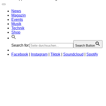
News
Magazin
Events
Musik
Technik
Shop
Search for:
Search Button
Facebook
|
Instagram
|
Tiktok
|
Soundcloud
|
Spotify