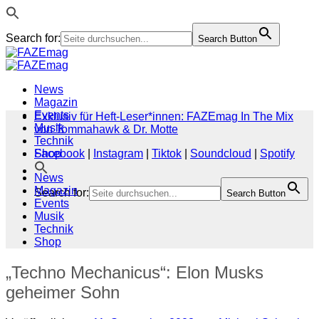
Search for:
Search Button
Zum
Inhalt
springen
News
Magazin
Events
Exklusiv für Heft-Leser*innen: FAZEmag In The Mix
Musik
von Tommahawk & Dr. Motte
Technik
Shop
Facebook
|
Instagram
|
Tiktok
|
Soundcloud
|
Spotify
News
Magazin
Search for:
Search Button
Events
Musik
Technik
Shop
„Techno Mechanicus“: Elon Musks
geheimer Sohn