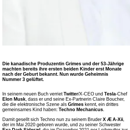
Die kanadische Produzentin Grimes und der 53-Jährige
machten bereits ihre ersten beiden Kinder erst Monate
nach der Geburt bekannt. Nun wurde Geheimnis
Nummer 3 gelüftet.
In seinem neuen Buch verriet
Twitter
/X-CEO und
Tesla
-Chef
Elon Musk
, dass er und seine Ex-Partnerin Claire Boucher,
die die elektronische Szene als
Grimes
kennt, ein drittes
gemeinsames Kind haben:
Techno Mechanicus
.
Damit gesellt sich Techno nun zu seinem Bruder
X Æ A-Xii
,
der im Mai 2020 geboren wurde, und zu seiner Schwester
Exa Dark Sideræl
, die im Dezember 2021 per Leihmutter zur