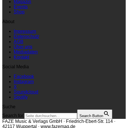
Magazin
Events
Shop
About
Impressum
Datenschutz
AGB
Über uns
Mediadaten
Kontakt
Social Media
Facebook
Instagram
X
Soundcloud
Spotify
Suche
Search for:
Search Button
FAZE Music & Verlags GmbH · Friedrich-Ebert-Str. 114 ·
42117 Wuppertal · www.fazemag.de