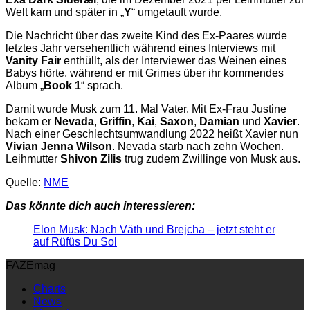
Welt kam und später in „
Y
“ umgetauft wurde.
Die Nachricht über das zweite Kind des Ex-Paares wurde
letztes Jahr versehentlich während eines Interviews mit
Vanity Fair
enthüllt, als der Interviewer das Weinen eines
Babys hörte, während er mit Grimes über ihr kommendes
Album „
Book 1
“ sprach.
Damit wurde Musk zum 11. Mal Vater. Mit Ex-Frau Justine
bekam er
Nevada
,
Griffin
,
Kai
,
Saxon
,
Damian
und
Xavier
.
Nach einer Geschlechtsumwandlung 2022 heißt Xavier nun
Vivian Jenna Wilson
. Nevada starb nach zehn Wochen.
Leihmutter
Shivon Zilis
trug zudem Zwillinge von Musk aus.
Quelle:
NME
Das könnte dich auch interessieren:
Elon Musk: Nach Väth und Brejcha – jetzt steht er
auf Rüfüs Du Sol
FAZEmag
Charts
News