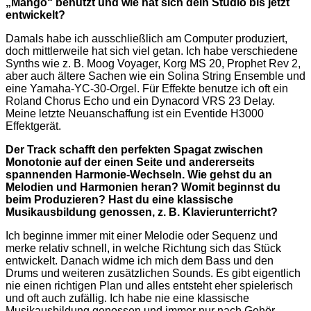
„Mango“ benutzt und wie hat sich dein Studio bis jetzt
entwickelt?
Damals habe ich ausschließlich am Computer produziert,
doch mittlerweile hat sich viel getan. Ich habe verschiedene
Synths wie z. B. Moog Voyager, Korg MS 20, Prophet Rev 2,
aber auch ältere Sachen wie ein Solina String Ensemble und
eine Yamaha-YC-30-Orgel. Für Effekte benutze ich oft ein
Roland Chorus Echo und ein Dynacord VRS 23 Delay.
Meine letzte Neuanschaffung ist ein Eventide H3000
Effektgerät.
Der Track schafft den perfekten Spagat zwischen
Monotonie auf der einen Seite und andererseits
spannenden Harmonie-Wechseln. Wie gehst du an
Melodien und Harmonien heran? Womit beginnst du
beim Produzieren? Hast du eine klassische
Musikausbildung genossen, z. B. Klavierunterricht?
Ich beginne immer mit einer Melodie oder Sequenz und
merke relativ schnell, in welche Richtung sich das Stück
entwickelt. Danach widme ich mich dem Bass und den
Drums und weiteren zusätzlichen Sounds. Es gibt eigentlich
nie einen richtigen Plan und alles entsteht eher spielerisch
und oft auch zufällig. Ich habe nie eine klassische
Musikausbildung genossen und immer nur nach Gehör