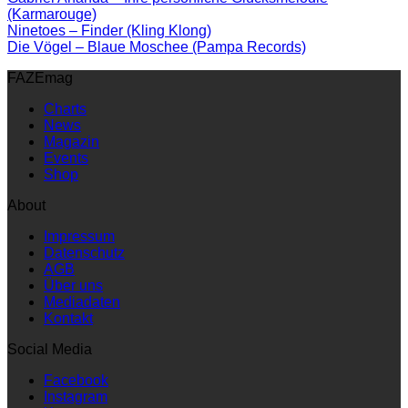
(Karmarouge)
Ninetoes – Finder (Kling Klong)
Die Vögel – Blaue Moschee (Pampa Records)
FAZEmag
Charts
News
Magazin
Events
Shop
About
Impressum
Datenschutz
AGB
Über uns
Mediadaten
Kontakt
Social Media
Facebook
Instagram