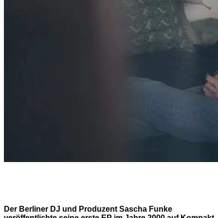
Der Berliner DJ und Produzent Sascha Funke
veröffentlichte seine erste EP im Jahre 2000 auf Kompakt