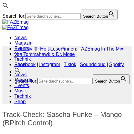
Search for:
Search Button
Zum
Inhalt
springen
News
Magazin
Events
Exklusiv für Heft-Leser*innen: FAZEmag In The Mix
Musik
von Tommahawk & Dr. Motte
Technik
Shop
Facebook
|
Instagram
|
Tiktok
|
Soundcloud
|
Spotify
News
Magazin
Search for:
Search Button
Events
Musik
Technik
Shop
Track-Check: Sascha Funke – Mango
(BPitch Control)