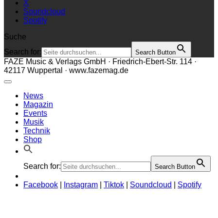
X
Soundcloud
Spotify
Suche
Search for:
Search Button
FAZE Music & Verlags GmbH · Friedrich-Ebert-Str. 114 ·
42117 Wuppertal · www.fazemag.de
News
Magazin
Events
Musik
Technik
Shop
Search for:
Search Button
Facebook
|
Instagram
|
Tiktok
|
Soundcloud
|
Spotify