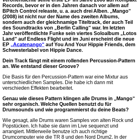
Records, bevor er in den Jahren danach vor allem auf
BPitch Control releaste, u. a. auch drei Alben. „Mango“
(2008) ist nicht nur der Name des zweiten Albums,
sondern auch der gleichnamige Titeltrack, der auch Teil
des Soundtracks von „Berlin Calling“ war. Im letzten
Jahr veröffentlichte Funke sein viertes Soloalbum „Lotos
Land“ auf Endless Flight und im Juni erscheint die neue
EP
„Acatenango“
auf You And Your Hippie Friends, dem
Schwesterlabel von Hippie Dance.
Dein Track fängt mit einem rollenden Percussion-Pattern
an. Wie entstand dieser Groove?
Die Basis für den Percussion-Pattern war eine Mixtur aus
unterschiedlichen Samples. Die habe ich dann mit
verschieden Effekten bearbeitet.
Genau wie dieses Pattern klingen alle Drums in „Mango“
sehr organisch. Welche Quellen benutzt du für
Drumsounds und wie programmierst du deine Beats?
Wie gesagt, alle Drums waren Samples von alten Rock und
Popstücken. Ich habe sie dann im Live sequenzt und
arrangiert. Mittlerweile benutze ich auch richtige
Drumcomputer wie die TR 8 und den Nord Drum2. In der