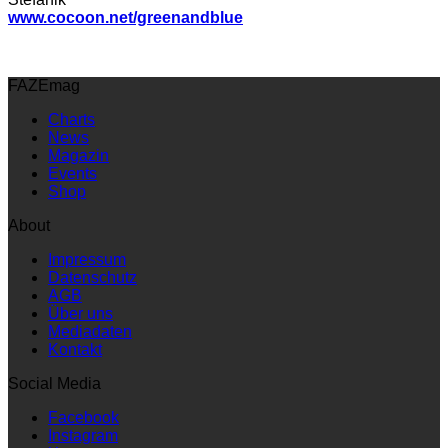
www.cocoon.net/greenandblue
FAZEmag
Charts
News
Magazin
Events
Shop
About
Impressum
Datenschutz
AGB
Über uns
Mediadaten
Kontakt
Social Media
Facebook
Instagram