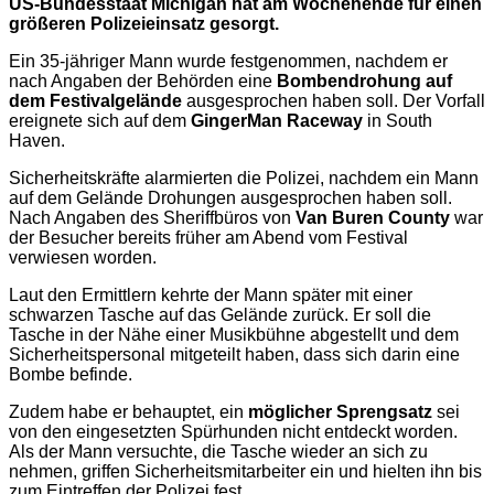
US-Bundesstaat Michigan hat am Wochenende für einen
größeren Polizeieinsatz gesorgt.
Ein 35-jähriger Mann wurde festgenommen, nachdem er
nach Angaben der Behörden eine
Bombendrohung auf
dem Festivalgelände
ausgesprochen haben soll. Der Vorfall
ereignete sich auf dem
GingerMan Raceway
in South
Haven.
Sicherheitskräfte alarmierten die Polizei, nachdem ein Mann
auf dem Gelände Drohungen ausgesprochen haben soll.
Nach Angaben des Sheriffbüros von
Van Buren County
war
der Besucher bereits früher am Abend vom Festival
verwiesen worden.
Laut den Ermittlern kehrte der Mann später mit einer
schwarzen Tasche auf das Gelände zurück. Er soll die
Tasche in der Nähe einer Musikbühne abgestellt und dem
Sicherheitspersonal mitgeteilt haben, dass sich darin eine
Bombe befinde.
Zudem habe er behauptet, ein
möglicher Sprengsatz
sei
von den eingesetzten Spürhunden nicht entdeckt worden.
Als der Mann versuchte, die Tasche wieder an sich zu
nehmen, griffen Sicherheitsmitarbeiter ein und hielten ihn bis
zum Eintreffen der Polizei fest.