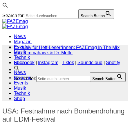
Search for:
Search Button
Zum
Inhalt
springen
News
Magazin
Events
Exklusiv für Heft-Leser*innen: FAZEmag In The Mix
Musik
von Tommahawk & Dr. Motte
Technik
Shop
Facebook
|
Instagram
|
Tiktok
|
Soundcloud
|
Spotify
News
Magazin
Search for:
Search Button
Events
Musik
Technik
Shop
USA: Festnahme nach Bombendrohung
auf EDM-Festival