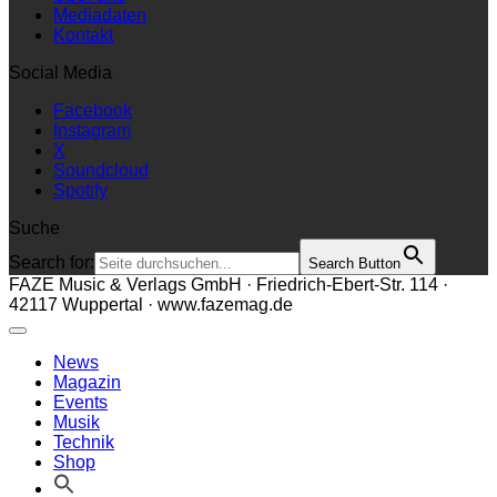
Mediadaten
Kontakt
Social Media
Facebook
Instagram
X
Soundcloud
Spotify
Suche
Search for:
Search Button
FAZE Music & Verlags GmbH · Friedrich-Ebert-Str. 114 ·
42117 Wuppertal · www.fazemag.de
News
Magazin
Events
Musik
Technik
Shop