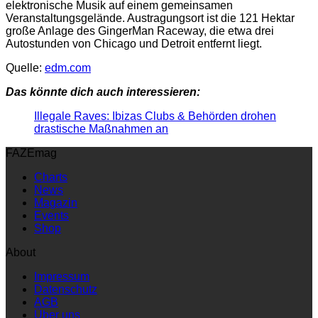
elektronische Musik auf einem gemeinsamen
Veranstaltungsgelände. Austragungsort ist die 121 Hektar
große Anlage des GingerMan Raceway, die etwa drei
Autostunden von Chicago und Detroit entfernt liegt.
Quelle:
edm.com
Das könnte dich auch interessieren:
Illegale Raves: Ibizas Clubs & Behörden drohen
drastische Maßnahmen an
FAZEmag
Charts
News
Magazin
Events
Shop
About
Impressum
Datenschutz
AGB
Über uns