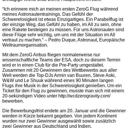
“
Ich erinnere mich an meinen ersten ZeroG Flug während
meines Astronautentrainings. Das Gefühl der
Schwerelosigkeit ist etwas Einzigartiges. Ein Parabelflug ist
der einzige Weg, das Gefühl zu haben, im All zu sein, ohne
eine Rakete besteigen zu müssen. Für uns Astronauten sind
diese Flüge sehr wichtig, um uns mit der Situation im All
vertraut zu machen.“ – Pedro Duque, Astronaut, Europäische
Weltraumorganisation.
Mit dem ZeroG Airbus fliegen normalerweise nur
wissenschaftliche Teams der ESA, doch zu diesem Termin
wird er in einen Club für die Pre-Party umgestaltet.
Zusammen mit 20 Gewinnern des Wettbewerbs aus aller
Welt werden die Top-DJs Armin van Buuren, Steve Aoki,
W&W und Le Shuuk während eines 90 Minuten langen
Flugs ihre Musik in der Schwerelosigkeit genießen. Um ein
Ticket für den Flug zu gewinnen, musste man sich mit einem
20-sekündigen Video unter http://wcdzerogravity.com/
bewerben.
Die Bewerbungsfrist endete am 20. Januar und die Gewinner
werden in Kürze bekannt gegeben. Von jedem Kontinent
wurden nur zwei Gewinner ausgewählt sowie zusätzlich
zwei Gewinner aus Deutschland und Indien.