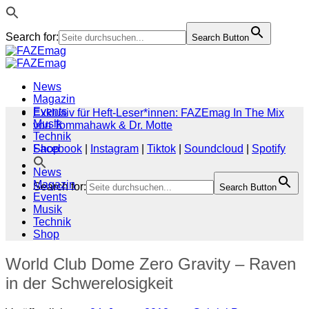
Search for:
Search Button
Zum
Inhalt
springen
News
Magazin
Events
Exklusiv für Heft-Leser*innen: FAZEmag In The Mix
Musik
von Tommahawk & Dr. Motte
Technik
Shop
Facebook
|
Instagram
|
Tiktok
|
Soundcloud
|
Spotify
News
Magazin
Search for:
Search Button
Events
Musik
Technik
Shop
World Club Dome Zero Gravity – Raven
in der Schwerelosigkeit