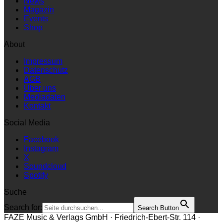
News
Magazin
Events
Shop
About
Impressum
Datenschutz
AGB
Über uns
Mediadaten
Kontakt
Social Media
Facebook
Instagram
X
Soundcloud
Spotify
Suche
Search for:
Search Button
FAZE Music & Verlags GmbH · Friedrich-Ebert-Str. 114 ·