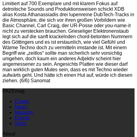
Limitiert auf 700 Exemplare und mit klarem Fokus auf
detroitsche Sounds und Produktionsweisen schickt XDB
alias Kosta Athanassiadis drei lupenreine DubTech-Tracks in
die Atmosphäre, die sich vor ihren großen Vorbildern wie
Basic Channel, Carl Craig, der UR-Posse oder you-name-it
nicht zu verstecken brauchen. Grieseliger Elektronenstaub
legt sich auf die sanft krackelnden chord-betonten Nummern
des Göttingers und es ist erstaunlich, wie viel Gefühl und
Wärme Techno doch zu vermitteln imstande ist. Mit einem
Begriff wie „zeitlos“ sollte man sicherlich sehr vorsichtig
umgehen, doch kaum ein anderes Adjektiv scheint hier
angemessener zu sein. Angesichts Platten wie dieser darf
man wirklich guten Mutes sein, dass es mit Techno wieder
aufwärts geht. Und hätte ich einen Hut auf, würde ich diesen
ziehen. (6/6) Sanomat
FAZEmag
Charts
News
Magazin
Events
Shop
About