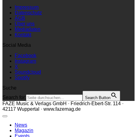
Impressum
Datenschutz
AGB
Über uns
Mediadaten
Kontakt
Social Media
Facebook
Instagram
X
Soundcloud
Spotify
Suche
Search for:
Search Button
FAZE Music & Verlags GmbH · Friedrich-Ebert-Str. 114 ·
42117 Wuppertal · www.fazemag.de
News
Magazin
Events