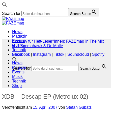
Search for:
Search Button
Zum
Inhalt
springen
News
Magazin
Events
Exklusiv für Heft-Leser*innen: FAZEmag In The Mix
Musik
von Tommahawk & Dr. Motte
Technik
Shop
Facebook
|
Instagram
|
Tiktok
|
Soundcloud
|
Spotify
News
Magazin
Search for:
Search Button
Events
Musik
Technik
Shop
XDB – Descap EP (Metrolux 02)
Veröffentlicht am
15. April 2007
von
Stefan Gubatz