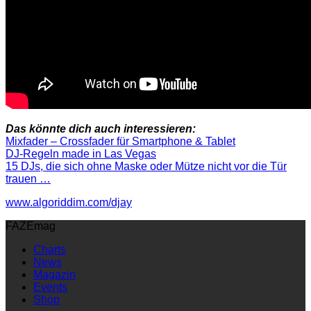
Das könnte dich auch interessieren:
Mixfader – Crossfader für Smartphone & Tablet
DJ-Regeln made in Las Vegas
15 DJs, die sich ohne Maske oder Mütze nicht vor die Tür
trauen …
www.algoriddim.com/djay
FAZEmag
Charts
News
Magazin
Events
Shop