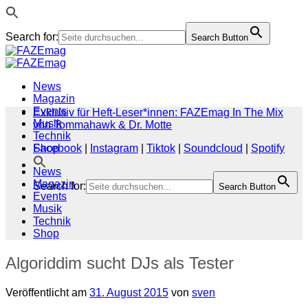
Search for:
Search Button
Zum
Inhalt
springen
News
Magazin
Events
Exklusiv für Heft-Leser*innen: FAZEmag In The Mix
Musik
von Tommahawk & Dr. Motte
Technik
Shop
Facebook
|
Instagram
|
Tiktok
|
Soundcloud
|
Spotify
News
Magazin
Search for:
Search Button
Events
Musik
Technik
Shop
Algoriddim sucht DJs als Tester
Veröffentlicht am
31. August 2015
von
sven