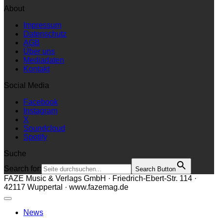
About
Impressum
Datenschutz
AGB
Über uns
Mediadaten
Kontakt
Social Media
Facebook
Instagram
X
Soundcloud
Spotify
Suche
Search for:
Search Button
FAZE Music & Verlags GmbH · Friedrich-Ebert-Str. 114 ·
42117 Wuppertal · www.fazemag.de
News