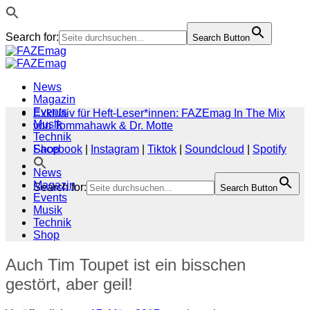
Search for:
Search Button
Zum
Inhalt
springen
News
Magazin
Events
Exklusiv für Heft-Leser*innen: FAZEmag In The Mix
Musik
von Tommahawk & Dr. Motte
Technik
Shop
Facebook
|
Instagram
|
Tiktok
|
Soundcloud
|
Spotify
News
Magazin
Search for:
Search Button
Events
Musik
Technik
Shop
Auch Tim Toupet ist ein bisschen
gestört, aber geil!