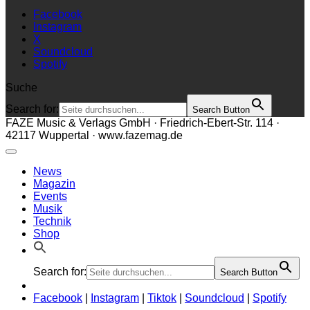
Facebook
Instagram
X
Soundcloud
Spotify
Suche
Search for:
Search Button
FAZE Music & Verlags GmbH · Friedrich-Ebert-Str. 114 ·
42117 Wuppertal · www.fazemag.de
News
Magazin
Events
Musik
Technik
Shop
Search for:
Search Button
Facebook
|
Instagram
|
Tiktok
|
Soundcloud
|
Spotify