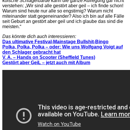
kölsche Schlagerbarde kann die ganze Aufregung gar nicht
verstehen: „Wir sind alle gestört aber geil – ich finde schon!
Warum sind heute nur alle so engstirnig? Warum nicht
miteinander statt gegeneinander? Also ich bin auf alle Fälle
seit Geburt an gestört aber geil und ich glaube das sind die
meisten.“
Das könnte dich auch interessieren:
Das ultimative Festival-Mainstage Bullshit-Bingo
Polka, Polka, Polka – oder: Wie uns Wolfgang Voigt auf
den Schlager gebracht hat
V. A. – Hands on Scooter (Sheffield Tunes)
Gestört aber GeiL – jetzt auch mit Album