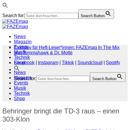
Search for:
Search Button
Zum
Inhalt
springen
News
Magazin
Events
Exklusiv für Heft-Leser*innen: FAZEmag In The Mix
Musik
von Tommahawk & Dr. Motte
Technik
Shop
Facebook
|
Instagram
|
Tiktok
|
Soundcloud
|
Spotify
News
Magazin
Search for:
Search Button
Events
Musik
Technik
Shop
Behringer bringt die TD-3 raus – einen
303-Klon