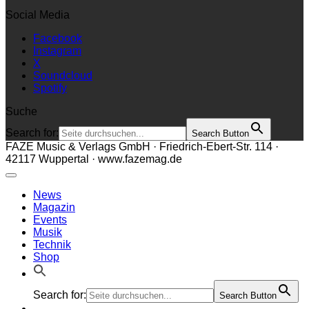
Social Media
Facebook
Instagram
X
Soundcloud
Spotify
Suche
Search for:
Search Button
FAZE Music & Verlags GmbH · Friedrich-Ebert-Str. 114 ·
42117 Wuppertal · www.fazemag.de
News
Magazin
Events
Musik
Technik
Shop
Search for:
Search Button