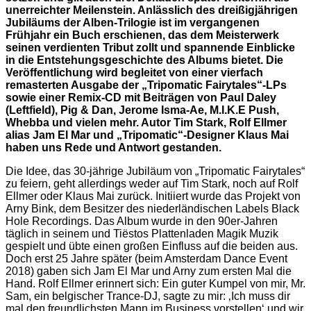
unerreichter Meilenstein. Anlässlich des dreißigjährigen
Jubiläums der Alben-Trilogie ist im vergangenen
Frühjahr ein Buch erschienen, das dem Meisterwerk
seinen verdienten Tribut zollt und spannende Einblicke
in die Entstehungsgeschichte des Albums bietet. Die
Veröffentlichung wird begleitet von einer vierfach
remasterten Ausgabe der „Tripomatic Fairytales“-LPs
sowie einer Remix-CD mit Beiträgen von Paul Daley
(Leftfield), Pig & Dan, Jerome Isma-Ae, M.I.K.E Push,
Whebba und vielen mehr. Autor Tim Stark, Rolf Ellmer
alias Jam El Mar und „Tripomatic“-Designer Klaus Mai
haben uns Rede und Antwort gestanden.
Die Idee, das 30-jährige Jubiläum von „Tripomatic Fairytales“
zu feiern, geht allerdings weder auf Tim Stark, noch auf Rolf
Ellmer oder Klaus Mai zurück. Initiiert wurde das Projekt von
Arny Bink, dem Besitzer des niederländischen Labels Black
Hole Recordings. Das Album wurde in den 90er-Jahren
täglich in seinem und Tiëstos Plattenladen Magik Muzik
gespielt und übte einen großen Einfluss auf die beiden aus.
Doch erst 25 Jahre später (beim Amsterdam Dance Event
2018) gaben sich Jam El Mar und Arny zum ersten Mal die
Hand. Rolf Ellmer erinnert sich: Ein guter Kumpel von mir, Mr.
Sam, ein belgischer Trance-DJ, sagte zu mir: ‚Ich muss dir
mal den freundlichsten Mann im Business vorstellen‘ und wir