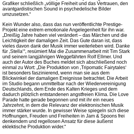
Grafiker schließlich „völlige Freiheit und das Vertrauen, den
avantgardistischen Sound in psychedelische Bilder
umzusetzen.“
Kein Wunder also, dass das nun veröffentlichte Prestige-
Projekt eine extrem emotionale Angelegenheit für ihn war.
„Dreißig Jahre haben viel verändert – das Märchen und die
Leichtigkeit der damaligen Zeit. Das Gute daran ist, dass
vieles davon dank der Musik immer weiterleben wird. Danke
für ‚Stella‘“, resümiert Mai die Zusammenarbeit mit Tim Stark
und seinem langjährigen Weggefährten Rolf Ellmer. Und
auch der Autor des Buches meldet sich abschließend noch
einmal zu Wort: „Die Produktion von ‚Tripomatic Fairytales‘
ist besonders faszinierend, wenn man sie aus dem
Blickwinkel der damaligen Ereignisse betrachtet. Die Arbeit
im Studio begann unmittelbar nach der Wiedervereinigung
Deutschlands, dem Ende des Kalten Krieges und dem
dadurch plötzlich entstandenen angstfreien Klima. Die Love
Parade hatte gerade begonnen und mit ihr ein neues
Jahrzehnt, in dem die Relevanz der elektronischen Musik
immer stärker wurde. In gewisser Weise spiegeln sich diese
Hoffnungen, Freuden und Freiheiten in Jam & Spoons frei
denkendem und regellosen Ansatz für diese äußerst
eklektische Produktion wider.“