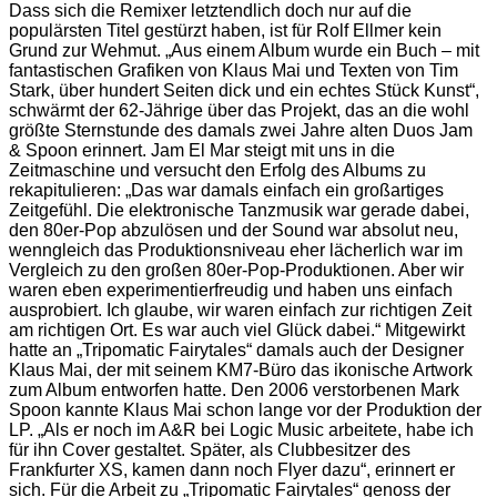
Dass sich die Remixer letztendlich doch nur auf die
populärsten Titel gestürzt haben, ist für Rolf Ellmer kein
Grund zur Wehmut. „Aus einem Album wurde ein Buch – mit
fantastischen Grafiken von Klaus Mai und Texten von Tim
Stark, über hundert Seiten dick und ein echtes Stück Kunst“,
schwärmt der 62-Jährige über das Projekt, das an die wohl
größte Sternstunde des damals zwei Jahre alten Duos Jam
& Spoon erinnert. Jam El Mar steigt mit uns in die
Zeitmaschine und versucht den Erfolg des Albums zu
rekapitulieren: „Das war damals einfach ein großartiges
Zeitgefühl. Die elektronische Tanzmusik war gerade dabei,
den 80er-Pop abzulösen und der Sound war absolut neu,
wenngleich das Produktionsniveau eher lächerlich war im
Vergleich zu den großen 80er-Pop-Produktionen. Aber wir
waren eben experimentierfreudig und haben uns einfach
ausprobiert. Ich glaube, wir waren einfach zur richtigen Zeit
am richtigen Ort. Es war auch viel Glück dabei.“ Mitgewirkt
hatte an „Tripomatic Fairytales“ damals auch der Designer
Klaus Mai, der mit seinem KM7-Büro das ikonische Artwork
zum Album entworfen hatte. Den 2006 verstorbenen Mark
Spoon kannte Klaus Mai schon lange vor der Produktion der
LP. „Als er noch im A&R bei Logic Music arbeitete, habe ich
für ihn Cover gestaltet. Später, als Clubbesitzer des
Frankfurter XS, kamen dann noch Flyer dazu“, erinnert er
sich. Für die Arbeit zu „Tripomatic Fairytales“ genoss der