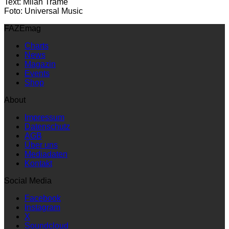
Text: Milan Trame
Foto: Universal Music
FAZEmag
Charts
News
Magazin
Events
Shop
About
Impressum
Datenschutz
AGB
Über uns
Mediadaten
Kontakt
Social Media
Facebook
Instagram
X
Soundcloud