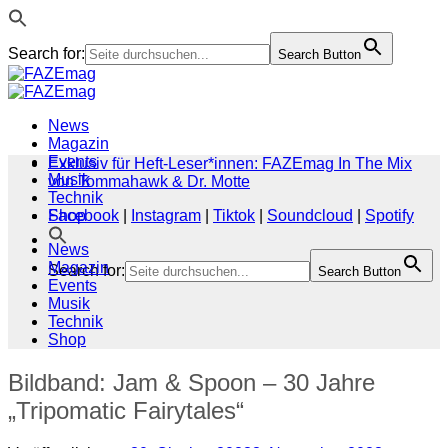
Search for:
Search Button
Zum
Inhalt
springen
News
Magazin
Events
Exklusiv für Heft-Leser*innen: FAZEmag In The Mix
Musik
von Tommahawk & Dr. Motte
Technik
Shop
Facebook
|
Instagram
|
Tiktok
|
Soundcloud
|
Spotify
News
Magazin
Search for:
Search Button
Events
Musik
Technik
Shop
Bildband: Jam & Spoon – 30 Jahre
„Tripomatic Fairytales“