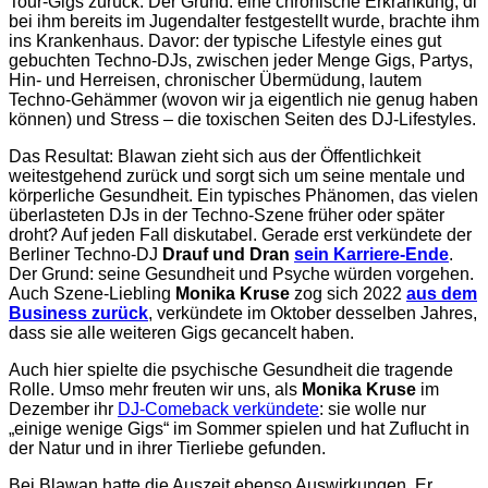
Tour-Gigs zurück. Der Grund: eine chronische Erkrankung, di
bei ihm bereits im Jugendalter festgestellt wurde, brachte ihm
ins Krankenhaus. Davor: der typische Lifestyle eines gut
gebuchten Techno-DJs, zwischen jeder Menge Gigs, Partys,
Hin- und Herreisen, chronischer Übermüdung, lautem
Techno-Gehämmer (wovon wir ja eigentlich nie genug haben
können) und Stress – die toxischen Seiten des DJ-Lifestyles.
Das Resultat: Blawan zieht sich aus der Öffentlichkeit
weitestgehend zurück und sorgt sich um seine mentale und
körperliche Gesundheit. Ein typisches Phänomen, das vielen
überlasteten DJs in der Techno-Szene früher oder später
droht? Auf jeden Fall diskutabel. Gerade erst verkündete der
Berliner Techno-DJ
Drauf und Dran
sein Karriere-Ende
.
Der Grund: seine Gesundheit und Psyche würden vorgehen.
Auch Szene-Liebling
Monika Kruse
zog sich 2022
aus dem
Business zurück
, verkündete im Oktober desselben Jahres,
dass sie alle weiteren Gigs gecancelt haben.
Auch hier spielte die psychische Gesundheit die tragende
Rolle. Umso mehr freuten wir uns, als
Monika Kruse
im
Dezember ihr
DJ-Comeback verkündete
: sie wolle nur
„einige wenige Gigs“ im Sommer spielen und hat Zuflucht in
der Natur und in ihrer Tierliebe gefunden.
Bei Blawan hatte die Auszeit ebenso Auswirkungen. Er