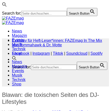
Search for:
Search Button
Zum
Inhalt
springen
News
Magazin
Events
Exklusiv für Heft-Leser*innen: FAZEmag In The Mix
Musik
von Tommahawk & Dr. Motte
Technik
Shop
Facebook
|
Instagram
|
Tiktok
|
Soundcloud
|
Spotify
News
Magazin
Search for:
Search Button
Events
Musik
Technik
Shop
Blawan: die toxischen Seiten des DJ-
Lifestyles