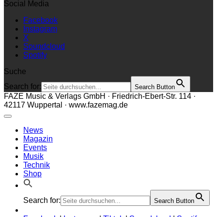
Social Media
Facebook
Instagram
X
Soundcloud
Spotify
Suche
Search for:
Search Button
FAZE Music & Verlags GmbH · Friedrich-Ebert-Str. 114 ·
42117 Wuppertal · www.fazemag.de
News
Magazin
Events
Musik
Technik
Shop
Search for:
Search Button