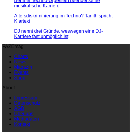
Berliner Techno-Urgestein beendet seine
musikalische Karriere
Altersdiskriminierung im Techno? Tanith spricht
Klartext
DJ nennt drei Gründe, weswegen eine DJ-
Karriere fast unmöglich ist
FAZEmag
Charts
News
Magazin
Events
Shop
About
Impressum
Datenschutz
AGB
Über uns
Mediadaten
Kontakt