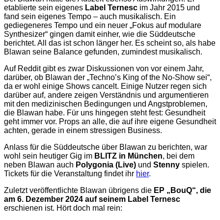
etablierte sein eigenes
Label Ternesc
im Jahr 2015 und
fand sein eigenes Tempo – auch musikalisch. Ein
gediegeneres Tempo und ein neuer „Fokus auf modulare
Synthesizer“ gingen damit einher, wie die Süddeutsche
berichtet. All das ist schon länger her. Es scheint so, als habe
Blawan seine Balance gefunden, zumindest musikalisch.
Auf Reddit gibt es zwar Diskussionen von vor einem Jahr,
darüber, ob Blawan der „Techno’s King of the No-Show sei“,
da er wohl einige Shows cancelt. Einige Nutzer regen sich
darüber auf, andere zeigen Verständnis und argumentieren
mit den medizinischen Bedingungen und Angstproblemen,
die Blawan habe. Für uns hingegen steht fest: Gesundheit
geht immer vor. Props an alle, die auf ihre eigene Gesundheit
achten, gerade in einem stressigen Business.
Anlass für die Süddeutsche über Blawan zu berichten, war
wohl sein heutiger Gig im
BLITZ in München
, bei dem
neben Blawan auch
Polygonia (Live)
und
Stenny
spielen.
Tickets für die Veranstaltung findet ihr
hier
.
Zuletzt veröffentlichte Blawan übrigens die
EP „BouQ“, die
am 6. Dezember 2024 auf seinem Label Ternesc
erschienen ist. Hört doch mal rein: