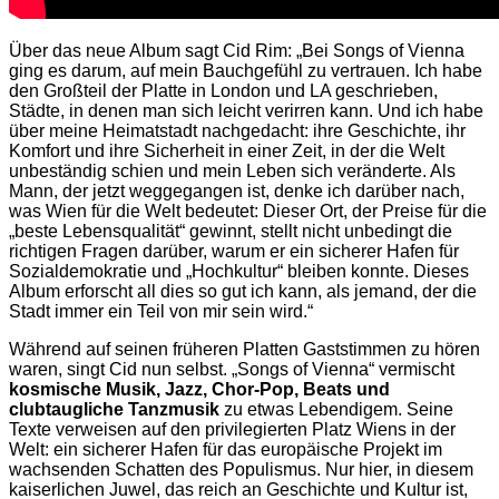
Über das neue Album sagt Cid Rim: „Bei Songs of Vienna
ging es darum, auf mein Bauchgefühl zu vertrauen. Ich habe
den Großteil der Platte in London und LA geschrieben,
Städte, in denen man sich leicht verirren kann. Und ich habe
über meine Heimatstadt nachgedacht: ihre Geschichte, ihr
Komfort und ihre Sicherheit in einer Zeit, in der die Welt
unbeständig schien und mein Leben sich veränderte. Als
Mann, der jetzt weggegangen ist, denke ich darüber nach,
was Wien für die Welt bedeutet: Dieser Ort, der Preise für die
„beste Lebensqualität“ gewinnt, stellt nicht unbedingt die
richtigen Fragen darüber, warum er ein sicherer Hafen für
Sozialdemokratie und „Hochkultur“ bleiben konnte. Dieses
Album erforscht all dies so gut ich kann, als jemand, der die
Stadt immer ein Teil von mir sein wird.“
Während auf seinen früheren Platten Gaststimmen zu hören
waren, singt Cid nun selbst. „Songs of Vienna“ vermischt
kosmische Musik, Jazz, Chor-Pop, Beats und
clubtaugliche Tanzmusik
zu etwas Lebendigem. Seine
Texte verweisen auf den privilegierten Platz Wiens in der
Welt: ein sicherer Hafen für das europäische Projekt im
wachsenden Schatten des Populismus. Nur hier, in diesem
kaiserlichen Juwel, das reich an Geschichte und Kultur ist,