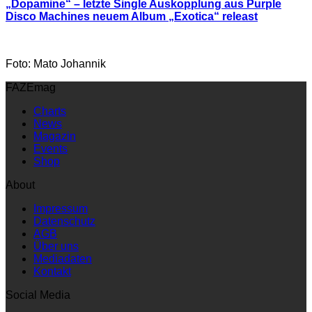
„Dopamine“ – letzte Single Auskopplung aus Purple
Disco Machines neuem Album „Exotica“ releast
Foto: Mato Johannik
FAZEmag
Charts
News
Magazin
Events
Shop
About
Impressum
Datenschutz
AGB
Über uns
Mediadaten
Kontakt
Social Media