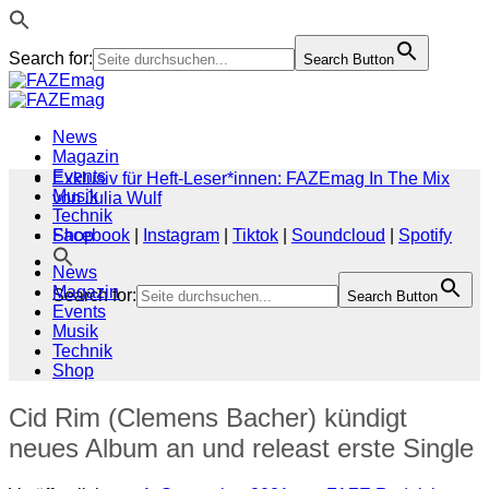
Search for:
Search Button
Zum
Inhalt
springen
News
Magazin
Events
Exklusiv für Heft-Leser*innen: FAZEmag In The Mix
Musik
von Julia Wulf
Technik
Shop
Facebook
|
Instagram
|
Tiktok
|
Soundcloud
|
Spotify
News
Magazin
Search for:
Search Button
Events
Musik
Technik
Shop
Cid Rim (Clemens Bacher) kündigt
neues Album an und releast erste Single