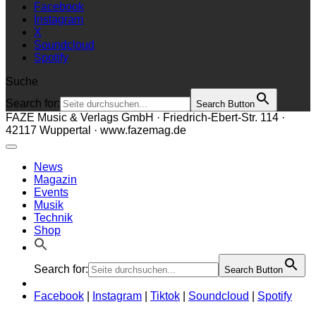
Facebook
Instagram
X
Soundcloud
Spotify
Suche
Search for:
Search Button
FAZE Music & Verlags GmbH · Friedrich-Ebert-Str. 114 ·
42117 Wuppertal · www.fazemag.de
News
Magazin
Events
Musik
Technik
Shop
Search for:
Search Button
Facebook
|
Instagram
|
Tiktok
|
Soundcloud
|
Spotify