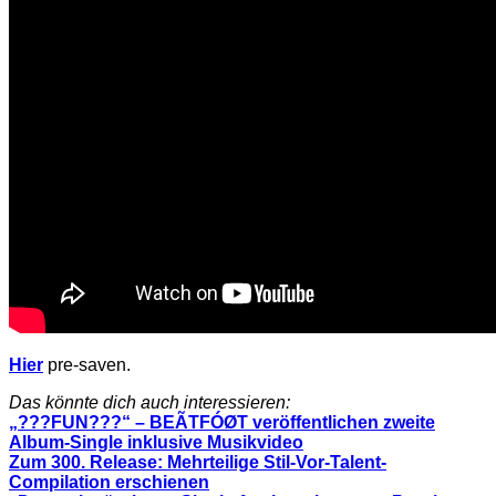
Hier
pre-saven.
Das könnte dich auch interessieren:
„???FUN???“ – BEÃTFÓØT veröffentlichen zweite
Album-Single inklusive Musikvideo
Zum 300. Release: Mehrteilige Stil-Vor-Talent-
Compilation erschienen