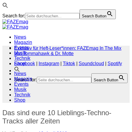
Search for:
Search Button
Zum
Inhalt
springen
News
Magazin
Events
Exklusiv für Heft-Leser*innen: FAZEmag In The Mix
Musik
von Tommahawk & Dr. Motte
Technik
Shop
Facebook
|
Instagram
|
Tiktok
|
Soundcloud
|
Spotify
News
Magazin
Search for:
Search Button
Events
Musik
Technik
Shop
Das sind eure 10 Lieblings-Techno-
Tracks aller Zeiten