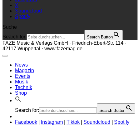
X
Soundcloud
Spotify
Suche
Search for:
Search Button
FAZE Music & Verlags GmbH · Friedrich-Ebert-Str. 114 ·
42117 Wuppertal · www.fazemag.de
News
Magazin
Events
Musik
Technik
Shop
Search for:
Search Button
Facebook
|
Instagram
|
Tiktok
|
Soundcloud
|
Spotify