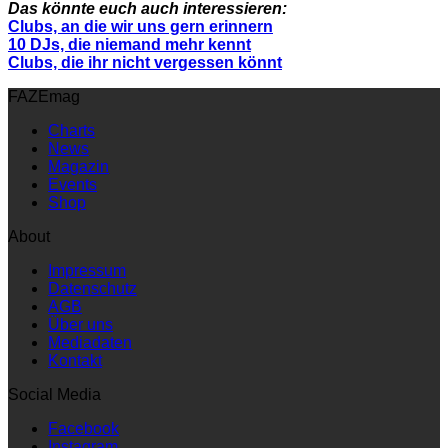
Das könnte euch auch interessieren:
Clubs, an die wir uns gern erinnern
10 DJs, die niemand mehr kennt
Clubs, die ihr nicht vergessen könnt
FAZEmag
Charts
News
Magazin
Events
Shop
About
Impressum
Datenschutz
AGB
Über uns
Mediadaten
Kontakt
Social Media
Facebook
Instagram