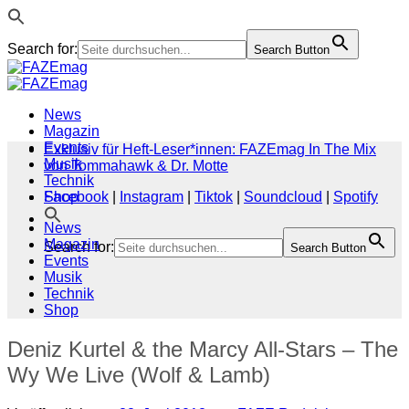
Search for:
Search Button
Zum
Inhalt
springen
News
Magazin
Events
Exklusiv für Heft-Leser*innen: FAZEmag In The Mix
Musik
von Tommahawk & Dr. Motte
Technik
Shop
Facebook
|
Instagram
|
Tiktok
|
Soundcloud
|
Spotify
News
Magazin
Search for:
Search Button
Events
Musik
Technik
Shop
Deniz Kurtel & the Marcy All-Stars – The
Wy We Live (Wolf & Lamb)