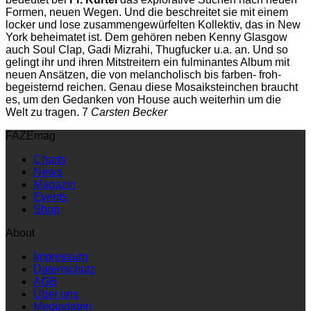
Formen, neuen Wegen. Und die beschreitet sie mit einem
locker und lose zusammengewürfelten Kollektiv, das in New
York beheimatet ist. Dem gehören neben Kenny Glasgow
auch Soul Clap, Gadi Mizrahi, Thugfucker u.a. an. Und so
gelingt ihr und ihren Mitstreitern ein fulminantes Album mit
neuen Ansätzen, die von melancholisch bis farben- froh-
begeisternd reichen. Genau diese Mosaiksteinchen braucht
es, um den Gedanken von House auch weiterhin um die
Welt zu tragen. 7
Carsten Becker
FAZEmag
Charts
News
Magazin
Events
Shop
About
Impressum
Datenschutz
AGB
Über uns
Mediadaten