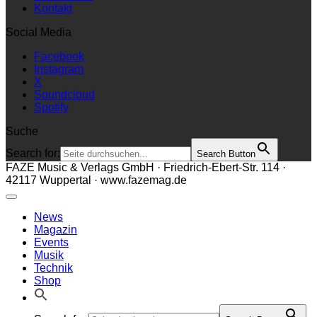
Kontakt
Social Media
Facebook
Instagram
X
Soundcloud
Spotify
Suche
Search for:
Search Button
FAZE Music & Verlags GmbH · Friedrich-Ebert-Str. 114 ·
42117 Wuppertal · www.fazemag.de
News
Magazin
Events
Musik
Technik
Shop