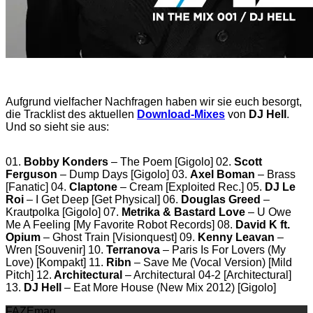
Aufgrund vielfacher Nachfragen haben wir sie euch besorgt,
die Tracklist des aktuellen
Download-Mixes
von
DJ Hell
.
Und so sieht sie aus:
01.
Bobby Konders
– The Poem [Gigolo] 02.
Scott
Ferguson
– Dump Days [Gigolo] 03.
Axel Boman
– Brass
[Fanatic] 04.
Claptone
– Cream [Exploited Rec.] 05.
DJ Le
Roi
– I Get Deep [Get Physical] 06.
Douglas Greed
–
Krautpolka [Gigolo] 07.
Metrika & Bastard Love
– U Owe
Me A Feeling [My Favorite Robot Records] 08.
David K ft.
Opium
– Ghost Train [Visionquest] 09.
Kenny Leavan
–
Wren [Souvenir] 10.
Terranova
– Paris Is For Lovers (My
Love) [Kompakt] 11.
Ribn
– Save Me (Vocal Version) [Mild
Pitch] 12.
Architectural
– Architectural 04-2 [Architectural]
13.
DJ Hell
– Eat More House (New Mix 2012) [Gigolo]
FAZEmag