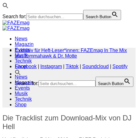
Search for:
Search Button
Zum
Inhalt
springen
News
Magazin
Events
Exklusiv für Heft-Leser*innen: FAZEmag In The Mix
Musik
von Tommahawk & Dr. Motte
Technik
Shop
Facebook
|
Instagram
|
Tiktok
|
Soundcloud
|
Spotify
News
Magazin
Search for:
Search Button
Events
Musik
Technik
Shop
Die Tracklist zum Download-Mix von DJ
Hell