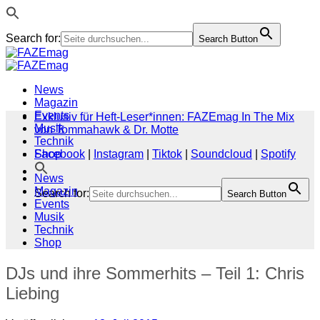
Search for:
Search Button
Zum
Inhalt
springen
News
Magazin
Events
Exklusiv für Heft-Leser*innen: FAZEmag In The Mix
Musik
von Tommahawk & Dr. Motte
Technik
Shop
Facebook
|
Instagram
|
Tiktok
|
Soundcloud
|
Spotify
News
Magazin
Search for:
Search Button
Events
Musik
Technik
Shop
DJs und ihre Sommerhits – Teil 1: Chris
Liebing