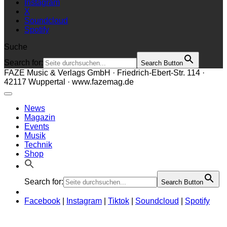
Instagram
X
Soundcloud
Spotify
Suche
Search for:
Search Button
FAZE Music & Verlags GmbH · Friedrich-Ebert-Str. 114 ·
42117 Wuppertal · www.fazemag.de
News
Magazin
Events
Musik
Technik
Shop
Search for:
Search Button
Facebook
|
Instagram
|
Tiktok
|
Soundcloud
|
Spotify