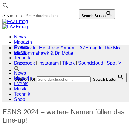
Search for:
Search Button
Zum
Inhalt
springen
News
Magazin
Events
Exklusiv für Heft-Leser*innen: FAZEmag In The Mix
Musik
von Tommahawk & Dr. Motte
Technik
Shop
Facebook
|
Instagram
|
Tiktok
|
Soundcloud
|
Spotify
News
Magazin
Search for:
Search Button
Events
Musik
Technik
Shop
ESNS 2024 – weitere Namen füllen das
Line-up!