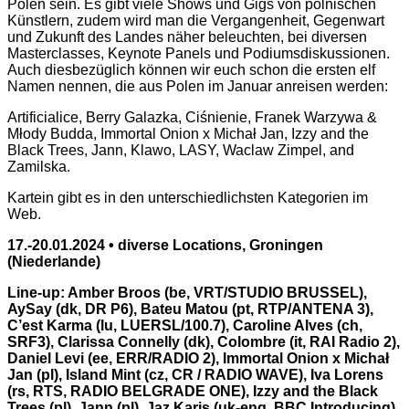
Polen sein. Es gibt viele Shows und Gigs von polnischen
Künstlern, zudem wird man die Vergangenheit, Gegenwart
und Zukunft des Landes näher beleuchten, bei diversen
Masterclasses, Keynote Panels und Podiumsdiskussionen.
Auch diesbezüglich können wir euch schon die ersten elf
Namen nennen, die aus Polen im Januar anreisen werden:
Artificialice, Berry Galazka, Ciśnienie, Franek Warzywa &
Młody Budda, Immortal Onion x Michał Jan, Izzy and the
Black Trees, Jann, Klawo, LASY, Waclaw Zimpel, and
Zamilska.
Kartein gibt es in den unterschiedlichsten Kategorien im
Web.
17.-20.01.2024 • diverse Locations, Groningen
(Niederlande)
Line-up: Amber Broos (be, VRT/STUDIO BRUSSEL),
AySay (dk, DR P6), Bateu Matou (pt, RTP/ANTENA 3),
C’est Karma (lu, LUERSL/100.7), Caroline Alves (ch,
SRF3), Clarissa Connelly (dk), Colombre (it, RAI Radio 2),
Daniel Levi (ee, ERR/RADIO 2), Immortal Onion x Michał
Jan (pl), Island Mint (cz, CR / RADIO WAVE), Iva Lorens
(rs, RTS, RADIO BELGRADE ONE), Izzy and the Black
Trees (pl), Jann (pl), Jaz Karis (uk-eng, BBC Introducing),