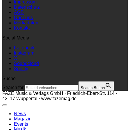
Impressum
Datenschutz
AGB
Über uns
Mediadaten
Kontakt
Social Media
Facebook
Instagram
X
Soundcloud
Spotify
Suche
Search for:
Search Button
FAZE Music & Verlags GmbH · Friedrich-Ebert-Str. 114 ·
42117 Wuppertal · www.fazemag.de
News
Magazin
Events
Musik