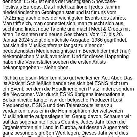
dennoch: ESNS ist eines der wichtigsten Showcase-
Festivals Europas. Das findet traditionell jedes Jahr im
niederländischen Groningen statt und ist für uns vom
FAZEmag auch eines der wichtigsten Events des Jahres.
Man trifft sich, man connectet sich, man tauscht sich aus,
sucht und findet neue Talente und macht Meet & Greets mit
alten Bekannten und neuen Gesichtern. Vom 17. bis 20.
Januar 2024 steigt die nächste Ausgabe. 1986 gegründet,
hat sich die Musikkonferenz längst zu einer der
bedeutendsten Medienereignisse im Bereich der (nicht nur)
elektronischen Musik avanciert. Und für dieses Happening
haben die Veranstalter soeben die ersten Artists
bekanntgegeben – siehe oben.
Richtig gelesen. Man kennt so gut wie keinen Act. Aber: Das
ist Absicht! Schließlich handelt es sich bei ESNS nicht um
ein Event, bei dem die Headliner einen Platz finden, sondern
die Newcomer. Wer durch ESNS übrigens internationale
Bekanntheit erlangte, war der belgische Produzent Lost
Frequencies. ESNS und den Talentscouts ist es zu
verdanken, dass er in die Hemnisphären der weltweiten
Musikindustrie aufgestiegen ist. Genug davon. Schauen wir
auf das sogenannte Focus Country. Jedes Jahr küren die
Organisatoren ein Land in Europa, auf dessen Augenmerk
ganz besonders großen Wert legen. Dieses Jahr wird dies