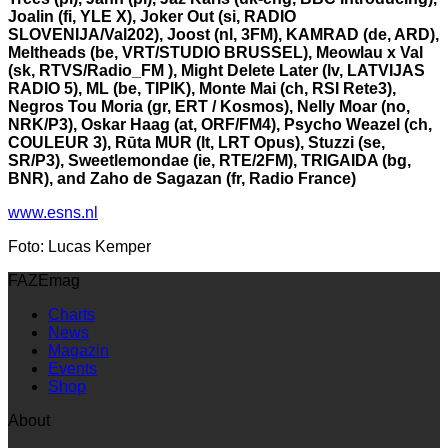
Joalin (fi, YLE X), Joker Out (si, RADIO
SLOVENIJA/Val202), Joost (nl, 3FM), KAMRAD (de, ARD),
Meltheads (be, VRT/STUDIO BRUSSEL), Meowlau x Val
(sk, RTVS/Radio_FM ), Might Delete Later (lv, LATVIJAS
RADIO 5), ML (be, TIPIK), Monte Mai (ch, RSI Rete3),
Negros Tou Moria (gr, ERT / Kosmos), Nelly Moar (no,
NRK/P3), Oskar Haag (at, ORF/FM4), Psycho Weazel (ch,
COULEUR 3), Rūta MUR (lt, LRT Opus), Stuzzi (se,
SR/P3), Sweetlemondae (ie, RTE/2FM), TRIGAIDA (bg,
BNR), and Zaho de Sagazan (fr, Radio France)
www.esns.nl
Foto: Lucas Kemper
FAZEmag
Charts
News
Magazin
Events
Shop
About