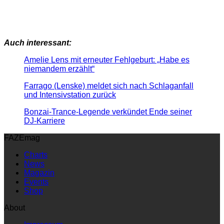
Auch interessant:
Amelie Lens mit erneuter Fehlgeburt: „Habe es
niemandem erzählt“
Farrago (Lenske) meldet sich nach Schlaganfall
und Intensivstation zurück
Bonzai-Trance-Legende verkündet Ende seiner
DJ-Karriere
FAZEmag
Charts
News
Magazin
Events
Shop
About