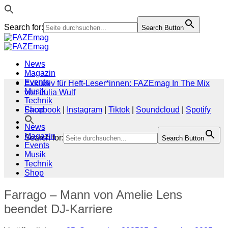
Search for:
Search Button
Zum
Inhalt
springen
News
Magazin
Events
Exklusiv für Heft-Leser*innen: FAZEmag In The Mix
Musik
von Julia Wulf
Technik
Shop
Facebook
|
Instagram
|
Tiktok
|
Soundcloud
|
Spotify
News
Magazin
Search for:
Search Button
Events
Musik
Technik
Shop
Farrago – Mann von Amelie Lens
beendet DJ-Karriere