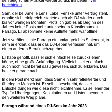
den belgischen Musiker wieder zurück ins Leben.
Wir
berichteten
.
Sam, der bei Amelie Lens‘ Label Fenske unter Vertrag steht,
erholte sich erfolgreich, startete auch als DJ wieder durch –
bis vor wenigen Monaten. Plötzlich gab es ab Beginn des
Jahres keine Posts mehr unter seinem Künstlernamen
Farrago. Er absolvierte keine Auftritte mehr, war offline.
Jetzt veröffentlichte Farrago ein umfangreiches Statement, in
dem er erklärt, dass er das DJ-Leben verlassen hat, um
einen anderen Beruf nachzugehen.
Er habe gehofft, dass er sich einfach leise zurückziehen
könne, ohne große Ankündigung. Vielleicht sei er einfach
auch noch nicht bereit dazu gewesen, sich zu erklären. Das
holte er gerade nach.
In dem Post merkt man, dass Sam ein sehr reflektierter und
überlegter Mensch ist. Er selbst beschreibt, dass er
Entscheidungen wie diese nicht leichtnehme. Er sei eher der
Typ für Überlegungen, Kalkulationen und Listen, bevor er
den weiteren Weg plane.
Farrago während eines DJ-Sets im Jahr 2023.