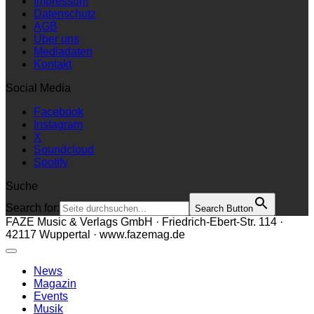
Impressum
Datenschutz
AGB
Über uns
Mediadaten
Kontakt
Social Media
Facebook
Instagram
X
Soundcloud
Spotify
Suche
Search for:
Search Button
FAZE Music & Verlags GmbH · Friedrich-Ebert-Str. 114 ·
42117 Wuppertal · www.fazemag.de
News
Magazin
Events
Musik