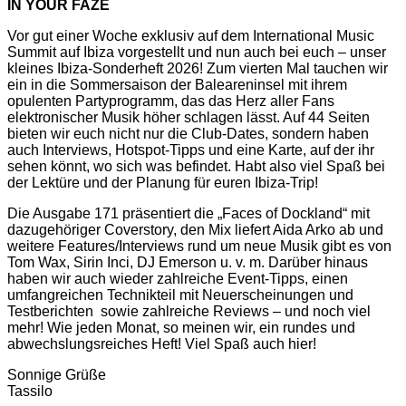
IN YOUR FAZE
Vor gut einer Woche exklusiv auf dem International Music
Summit auf Ibiza vorgestellt und nun auch bei euch – unser
kleines Ibiza-Sonderheft 2026! Zum vierten Mal tauchen wir
ein in die Sommersaison der Baleareninsel mit ihrem
opulenten Partyprogramm, das das Herz aller Fans
elektronischer Musik höher schlagen lässt. Auf 44 Seiten
bieten wir euch nicht nur die Club-Dates, sondern haben
auch Interviews, Hotspot-Tipps und eine Karte, auf der ihr
sehen könnt, wo sich was befindet. Habt also viel Spaß bei
der Lektüre und der Planung für euren Ibiza-Trip!
Die Ausgabe 171 präsentiert die „Faces of Dockland“ mit
dazugehöriger Coverstory, den Mix liefert Aida Arko ab und
weitere Features/Interviews rund um neue Musik gibt es von
Tom Wax, Sirin Inci, DJ Emerson u. v. m. Darüber hinaus
haben wir auch wieder zahlreiche Event-Tipps, einen
umfangreichen Technikteil mit Neuerscheinungen und
Testberichten
sowie zahlreiche Reviews – und noch viel
mehr! Wie jeden Monat, so meinen wir, ein rundes und
abwechslungsreiches Heft! Viel Spaß auch hier!
Sonnige Grüße
Tassilo