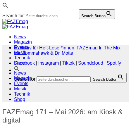
Search for:
Search Button
Zum
Inhalt
springen
News
Magazin
Events
Exklusiv für Heft-Leser*innen: FAZEmag In The Mix
Musik
von Tommahawk & Dr. Motte
Technik
Shop
Facebook
|
Instagram
|
Tiktok
|
Soundcloud
|
Spotify
News
Magazin
Search for:
Search Button
Events
Musik
Technik
Shop
FAZEmag 171 – Mai 2026: am Kiosk &
digital