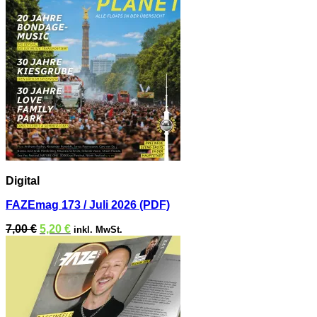
Digital
FAZEmag 173 / Juli 2026 (PDF)
Ursprünglicher
Aktueller
7,00
€
5,20
€
inkl. MwSt.
Preis
Preis
war:
ist:
7,00 €
5,20 €.