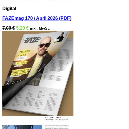
Digital
FAZEmag 170 / April 2026 (PDF)
Ursprünglicher
Aktueller
7,00
€
5,20
€
inkl. MwSt.
Preis
Preis
war:
ist:
7,00 €
5,20 €.