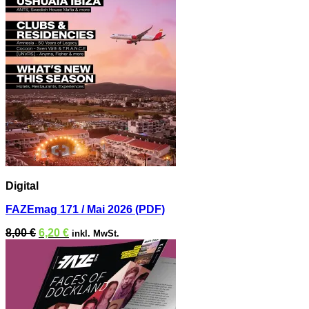
Digital
FAZEmag 171 / Mai 2026 (PDF)
Ursprünglicher
Aktueller
8,00
€
6,20
€
inkl. MwSt.
Preis
Preis
war:
ist:
8,00 €
6,20 €.