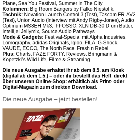
Plane, Sea You Festival, Summer In The City
Kolumnen:
Big Room Bangers by Falko Niestolik,
Technik:
Novation Launch Control 3 (Test), Tascam FR-AV2
(Test), Union Audio (Interview mit Andy Rigby-Jones), Audio
Optimum MS8EH Mk3,
FFOSSO, XLN DB-30 Drum Butter,
Intellijel Jellymix, Source Audio Pathways
Mode & Gadgets:
Festival-Special mit Alpha Industries,
Lomography, adidas Originals, Igloo, FILA, G-Shock,
VAUDE, ECCO, The North Face, Fresh n Rebel
Plus:
Charts, FAZE FORTY, Reviews, Bringmann &
Kopetzki’s Wild Life, Filme & Streaming
Die neue Ausgabe erhaltet ihr ab dem 8.5. am Kiosk
(digital ab dem 1.5.) – oder ihr bestellt das Heft direkt
über unseren Online-Shop: erhältlich als Print- oder
Digital-Magazin zum direkten Download.
Die neue Ausgabe – jetzt bestellen!