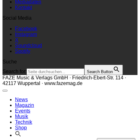
Mediadaten
Kontakt
Social Media
Facebook
Instagram
X
Soundcloud
Spotify
Suche
Search for:
Search Button
FAZE Music & Verlags GmbH · Friedrich-Ebert-Str. 114 ·
42117 Wuppertal · www.fazemag.de
News
Magazin
Events
Musik
Technik
Shop