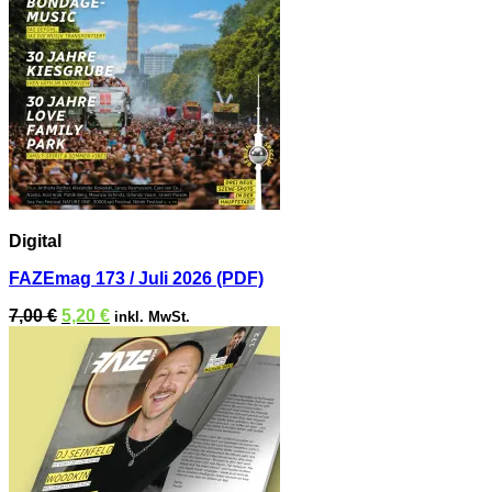
Digital
FAZEmag 173 / Juli 2026 (PDF)
Ursprünglicher
Aktueller
7,00
€
5,20
€
inkl. MwSt.
Preis
Preis
war:
ist:
7,00 €
5,20 €.