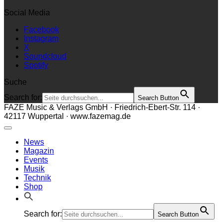
Social Media
Facebook
Instagram
X
Soundcloud
Spotify
Suche
Search for:
Search Button
FAZE Music & Verlags GmbH · Friedrich-Ebert-Str. 114 ·
42117 Wuppertal · www.fazemag.de
News
Magazin
Events
Musik
Technik
Shop
Search for:
Search Button