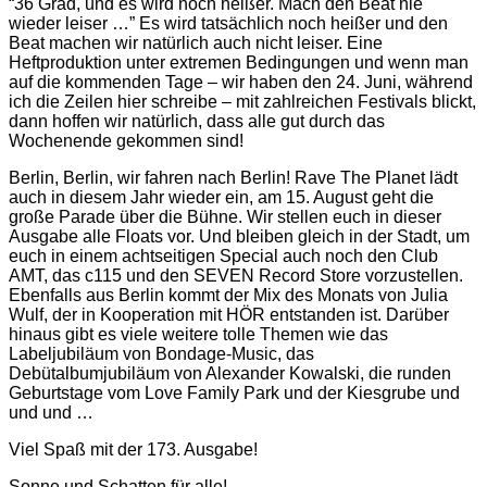
“36 Grad, und es wird noch heißer. Mach den Beat nie
wieder leiser …” Es wird tatsächlich noch heißer und den
Beat machen wir natürlich auch nicht leiser. Eine
Heftproduktion unter extremen Bedingungen und wenn man
auf die kommenden Tage – wir haben den 24. Juni, während
ich die Zeilen hier schreibe – mit zahlreichen Festivals blickt,
dann hoffen wir natürlich, dass alle gut durch das
Wochenende gekommen sind!
Berlin, Berlin, wir fahren nach Berlin! Rave The Planet lädt
auch in diesem Jahr wieder ein, am 15. August geht die
große Parade über die Bühne. Wir stellen euch in dieser
Ausgabe alle Floats vor. Und bleiben gleich in der Stadt, um
euch in einem achtseitigen Special auch noch den Club
AMT, das c115 und den SEVEN Record Store vorzustellen.
Ebenfalls aus Berlin kommt der Mix des Monats von Julia
Wulf, der in Kooperation mit HÖR entstanden ist. Darüber
hinaus gibt es viele weitere tolle Themen wie das
Labeljubiläum von Bondage-Music, das
Debütalbumjubiläum von Alexander Kowalski, die runden
Geburtstage vom Love Family Park und der Kiesgrube und
und und …
Viel Spaß mit der 173. Ausgabe!
Sonne und Schatten für alle!