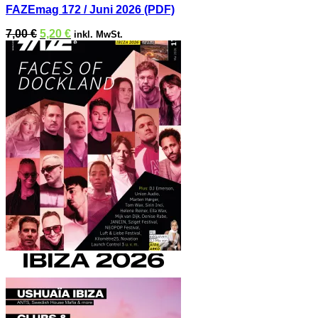
FAZEmag 172 / Juni 2026 (PDF)
Ursprünglicher
Aktueller
7,00
€
5,20
€
inkl. MwSt.
Preis
Preis
war:
ist:
7,00 €
5,20 €.