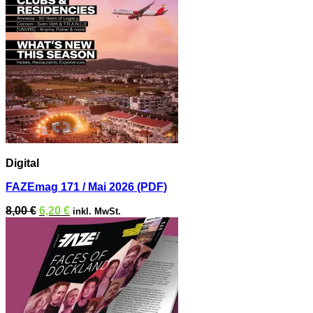
Digital
FAZEmag 171 / Mai 2026 (PDF)
Ursprünglicher
Aktueller
8,00
€
6,20
€
inkl. MwSt.
Preis
Preis
war:
ist:
8,00 €
6,20 €.