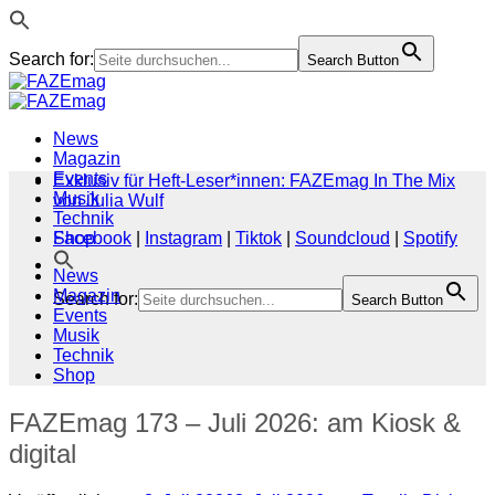
Search for:
Search Button
Zum
Inhalt
springen
News
Magazin
Events
Exklusiv für Heft-Leser*innen: FAZEmag In The Mix
Musik
von Julia Wulf
Technik
Shop
Facebook
|
Instagram
|
Tiktok
|
Soundcloud
|
Spotify
News
Magazin
Search for:
Search Button
Events
Musik
Technik
Shop
FAZEmag 173 – Juli 2026: am Kiosk &
digital