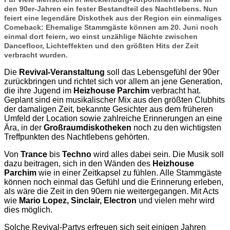
den 90er-Jahren ein fester Bestandteil des Nachtlebens. Nun
feiert eine legendäre Diskothek aus der Region ein einmaliges
Comeback: Ehemalige Stammgäste können am 20. Juni noch
einmal dort feiern, wo einst unzählige Nächte zwischen
Dancefloor, Lichteffekten und den größten Hits der Zeit
verbracht wurden.
Die
Revival-Veranstaltung
soll das Lebensgefühl der 90er
zurückbringen und richtet sich vor allem an jene Generation,
die ihre Jugend im
Heizhouse
Parchim
verbracht hat.
Geplant sind ein musikalischer Mix aus den größten Clubhits
der damaligen Zeit, bekannte Gesichter aus dem früheren
Umfeld der Location sowie zahlreiche Erinnerungen an eine
Ära, in der
Großraumdiskotheken
noch zu den wichtigsten
Treffpunkten des Nachtlebens gehörten.
Von
Trance
bis
Techno
wird alles dabei sein. Die Musik soll
dazu beitragen, sich in den Wänden des
Heizhouse
Parchim
wie in einer Zeitkapsel zu fühlen. Alle Stammgäste
können noch einmal das Gefühl und die Erinnerung erleben,
als wäre die Zeit in den 90ern nie weitergegangen. Mit Acts
wie
Mario Lopez, Sinclair, Electron
und vielen mehr wird
dies möglich.
Solche Revival-Partys erfreuen sich seit einigen Jahren