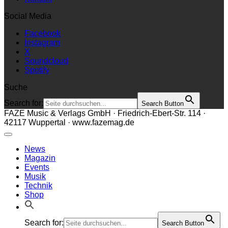
Social Media
Facebook
Instagram
X
Soundcloud
Spotify
Suche
Search for:
Search Button
FAZE Music & Verlags GmbH · Friedrich-Ebert-Str. 114 ·
42117 Wuppertal · www.fazemag.de
News
Magazin
Events
Musik
Technik
Shop
Search for:
Search Button