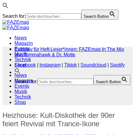
Search for:
Search Button
Zum
Inhalt
springen
News
Magazin
Events
Exklusiv für Heft-Leser*innen: FAZEmag In The Mix
Musik
von Tommahawk & Dr. Motte
Technik
Shop
Facebook
|
Instagram
|
Tiktok
|
Soundcloud
|
Spotify
News
Magazin
Search for:
Search Button
Events
Musik
Technik
Shop
Heizhouse: Kult-Diskothek der 90er
feiert Revival mit Trance-Ikone