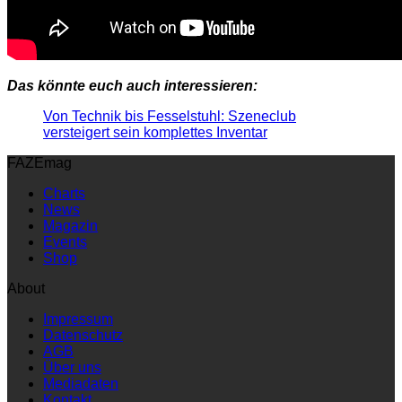
Das könnte euch auch interessieren:
Von Technik bis Fesselstuhl: Szeneclub
versteigert sein komplettes Inventar
FAZEmag
Charts
News
Magazin
Events
Shop
About
Impressum
Datenschutz
AGB
Über uns
Mediadaten
Kontakt