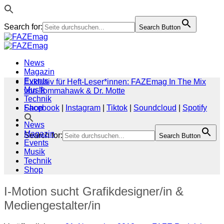
Search for:
Search Button
Zum
Inhalt
springen
News
Magazin
Events
Exklusiv für Heft-Leser*innen: FAZEmag In The Mix
Musik
von Tommahawk & Dr. Motte
Technik
Shop
Facebook
|
Instagram
|
Tiktok
|
Soundcloud
|
Spotify
News
Magazin
Search for:
Search Button
Events
Musik
Technik
Shop
I-Motion sucht Grafikdesigner/in &
Mediengestalter/in