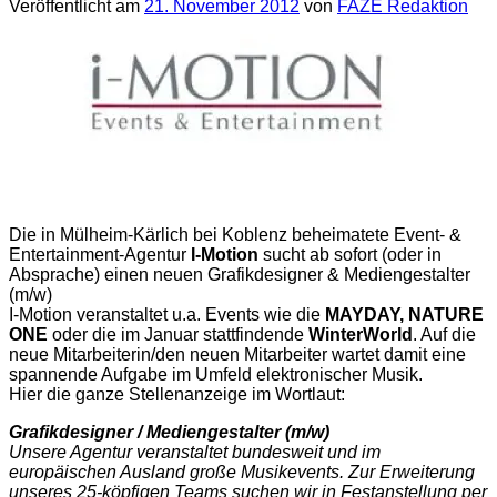
Veröffentlicht am
21. November 2012
von
FAZE Redaktion
Die in Mülheim-Kärlich bei Koblenz beheimatete Event- &
Entertainment-Agentur
I-Motion
sucht ab sofort (oder in
Absprache) einen neuen Grafikdesigner & Mediengestalter
(m/w)
I-Motion veranstaltet u.a. Events wie die
MAYDAY, NATURE
ONE
oder die im Januar stattfindende
WinterWorld
. Auf die
neue Mitarbeiterin/den neuen Mitarbeiter wartet damit eine
spannende Aufgabe im Umfeld elektronischer Musik.
Hier die ganze Stellenanzeige im Wortlaut:
Grafikdesigner / Mediengestalter (m/w)
Unsere Agentur veranstaltet bundesweit und im
europäischen Ausland große Musikevents. Zur Erweiterung
unseres 25-köpfigen Teams suchen wir in Festanstellung per