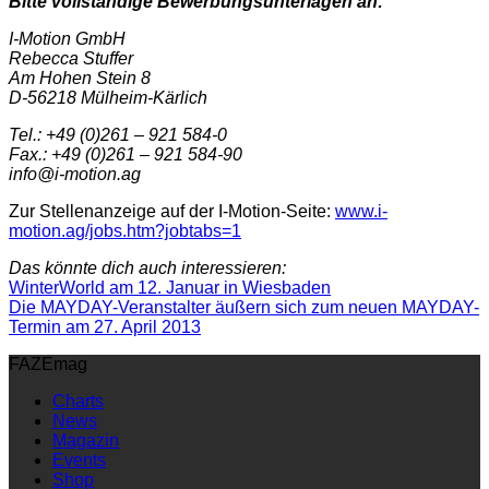
Bitte vollständige Bewerbungsunterlagen an:
I-Motion GmbH
Rebecca Stuffer
Am Hohen Stein 8
D-56218 Mülheim-Kärlich
Tel.: +49 (0)261 – 921 584-0
Fax.: +49 (0)261 – 921 584-90
info@i-motion.ag
Zur Stellenanzeige auf der I-Motion-Seite:
www.i-
motion.ag/jobs.htm?jobtabs=1
Das könnte dich auch interessieren:
WinterWorld am 12. Januar in Wiesbaden
Die MAYDAY-Veranstalter äußern sich zum neuen MAYDAY-
Termin am 27. April 2013
FAZEmag
Charts
News
Magazin
Events
Shop