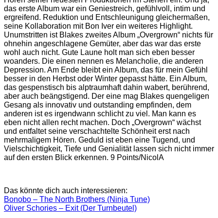
das erste Album war ein Geniestreich, gefühlvoll, intim und
ergreifend. Reduktion und Entschleunigung gleichermaßen,
seine Kollaboration mit Bon Iver ein weiteres Highlight.
Unumstritten ist Blakes zweites Album „Overgrown“ nichts für
ohnehin angeschlagene Gemüter, aber das war das erste
wohl auch nicht. Gute Laune holt man sich eben besser
woanders. Die einen nennen es Melancholie, die anderen
Depression. Am Ende bleibt ein Album, das für mein Gefühl
besser in den Herbst oder Winter gepasst hätte. Ein Album,
das gespenstisch bis alptraumhaft dahin wabert, berührend,
aber auch beängstigend. Der eine mag Blakes quengeligen
Gesang als innovativ und outstanding empfinden, dem
anderen ist es irgendwann schlicht zu viel. Man kann es
eben nicht allen recht machen. Doch „Overgrown“ wächst
und entfaltet seine verschachtelte Schönheit erst nach
mehrmaligem Hören. Geduld ist eben eine Tugend, und
Vielschichtigkeit, Tiefe und Genialität lassen sich nicht immer
auf den ersten Blick erkennen. 9 Points/NicolA
Das könnte dich auch interessieren:
Bonobo – The North Brothers (Ninja Tune)
Oliver Schories – Exit (Der Turnbeutel)