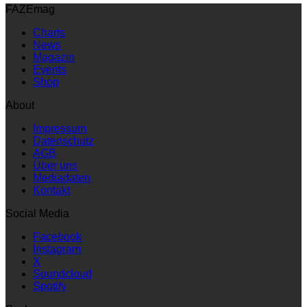
FAZEmag
Charts
News
Magazin
Events
Shop
About
Impressum
Datenschutz
AGB
Über uns
Mediadaten
Kontakt
Social Media
Facebook
Instagram
X
Soundcloud
Spotify