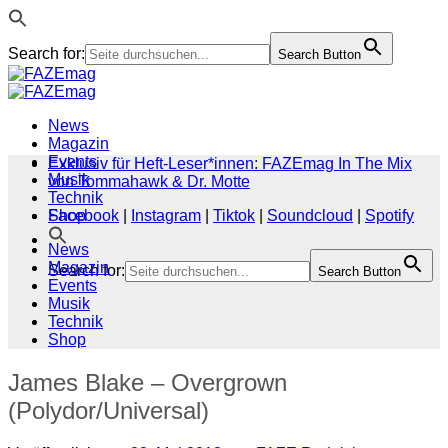
Search for:
Search Button
Zum
Inhalt
springen
News
Magazin
Events
Exklusiv für Heft-Leser*innen: FAZEmag In The Mix
Musik
von Tommahawk & Dr. Motte
Technik
Shop
Facebook
|
Instagram
|
Tiktok
|
Soundcloud
|
Spotify
News
Magazin
Search for:
Search Button
Events
Musik
Technik
Shop
James Blake – Overgrown
(Polydor/Universal)