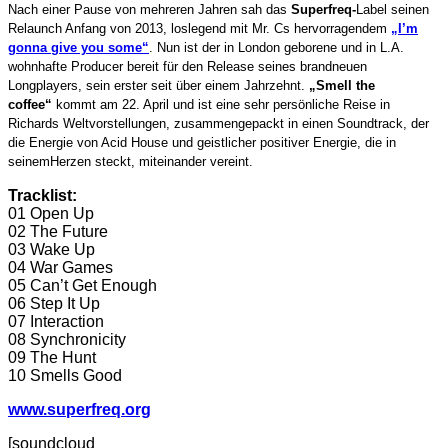
Nach einer Pause von mehreren Jahren sah das
Superfreq-
Label seinen
Relaunch Anfang von 2013, loslegend mit Mr. Cs hervorragendem
„I’m
gonna give you some“
. Nun ist der in London geborene und in L.A.
wohnhafte Producer bereit für den Release seines brandneuen
Longplayers, sein erster seit über einem Jahrzehnt.
„Smell the
coffee“
kommt am 22. April und ist eine sehr persönliche Reise in
Richards Weltvorstellungen, zusammengepackt in einen Soundtrack, der
die Energie von Acid House und geistlicher positiver Energie, die in
seinemHerzen steckt, miteinander vereint.
Tracklist:
01 Open Up
02 The Future
03 Wake Up
04 War Games
05 Can’t Get Enough
06 Step It Up
07 Interaction
08 Synchronicity
09 The Hunt
10 Smells Good
www.superfreq.org
[soundcloud