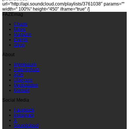
url=“http://api.soundcloud.com/playlists/3761038″ params=““
width=“ 100%“ height=“450″ iframe=“true“ /]
FAZEmag
Charts
News
Magazin
Events
Shop
About
Impressum
Datenschutz
AGB
Über uns
Mediadaten
Kontakt
Social Media
Facebook
Instagram
X
Soundcloud