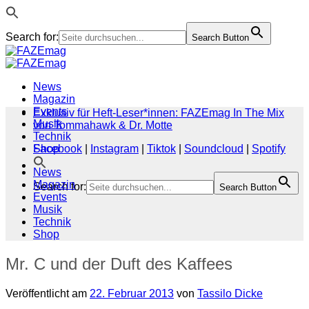
Search for:
Search Button
Zum
Inhalt
springen
News
Magazin
Events
Exklusiv für Heft-Leser*innen: FAZEmag In The Mix
Musik
von Tommahawk & Dr. Motte
Technik
Shop
Facebook
|
Instagram
|
Tiktok
|
Soundcloud
|
Spotify
News
Magazin
Search for:
Search Button
Events
Musik
Technik
Shop
Mr. C und der Duft des Kaffees
Veröffentlicht am
22. Februar 2013
von
Tassilo Dicke