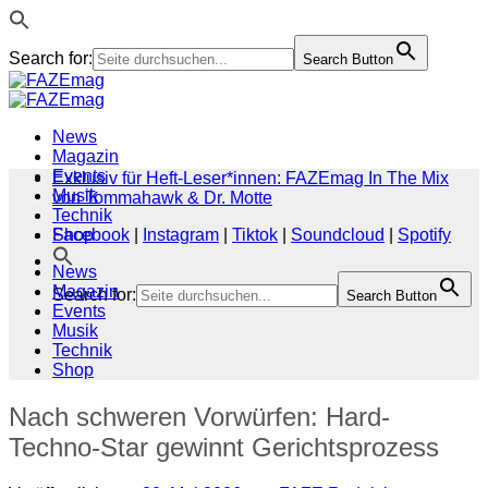
Search for:
Search Button
Zum
Inhalt
springen
News
Magazin
Events
Exklusiv für Heft-Leser*innen: FAZEmag In The Mix
Musik
von Tommahawk & Dr. Motte
Technik
Shop
Facebook
|
Instagram
|
Tiktok
|
Soundcloud
|
Spotify
News
Magazin
Search for:
Search Button
Events
Musik
Technik
Shop
Nach schweren Vorwürfen: Hard-
Techno-Star gewinnt Gerichtsprozess