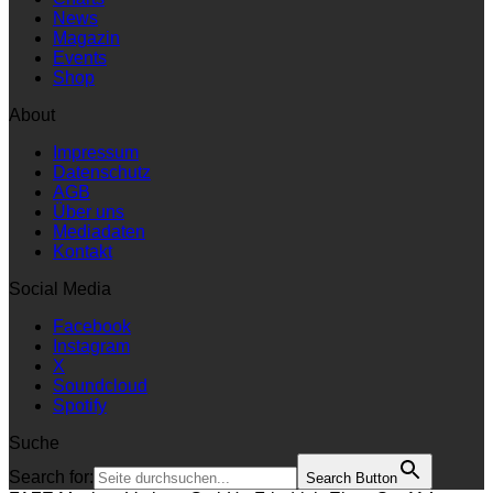
News
Magazin
Events
Shop
About
Impressum
Datenschutz
AGB
Über uns
Mediadaten
Kontakt
Social Media
Facebook
Instagram
X
Soundcloud
Spotify
Suche
Search for:
Search Button