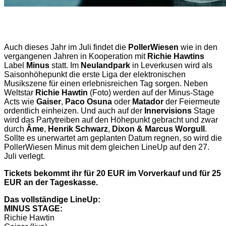
Auch dieses Jahr im Juli findet die
PollerWiesen
wie in den
vergangenen Jahren in Kooperation mit
Richie Hawtins
Label
Minus
statt. Im
Neulandpark
in Leverkusen wird als
Saisonhöhepunkt die erste Liga der elektronischen
Musikszene für einen erlebnisreichen Tag sorgen. Neben
Weltstar
Richie Hawtin
(Foto) werden auf der Minus-Stage
Acts wie
Gaiser
,
Paco Osuna
oder
Matador
der Feiermeute
ordentlich einheizen. Und auch auf der
Innervisions
Stage
wird das Partytreiben auf den Höhepunkt gebracht und zwar
durch
Âme
,
Henrik Schwarz
,
Dixon & Marcus Worgull
.
Sollte es unerwartet am geplanten Datum regnen, so wird die
PollerWiesen Minus mit dem gleichen LineUp auf den 27.
Juli verlegt.
Tickets bekommt ihr für 20 EUR im Vorverkauf und für 25
EUR an der Tageskasse.
Das vollständige LineUp:
MINUS STAGE:
Richie Hawtin