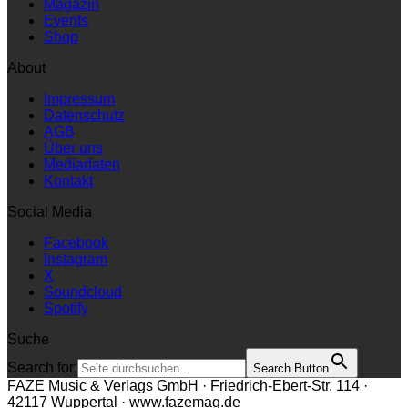
Magazin
Events
Shop
About
Impressum
Datenschutz
AGB
Über uns
Mediadaten
Kontakt
Social Media
Facebook
Instagram
X
Soundcloud
Spotify
Suche
Search for:
Search Button
FAZE Music & Verlags GmbH · Friedrich-Ebert-Str. 114 ·
42117 Wuppertal · www.fazemag.de