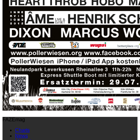
FAZEmag
Charts
News