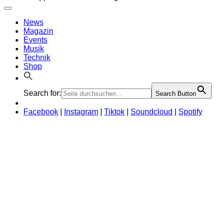
News
Magazin
Events
Musik
Technik
Shop
Search for:
Search Button
Facebook
|
Instagram
|
Tiktok
|
Soundcloud
|
Spotify