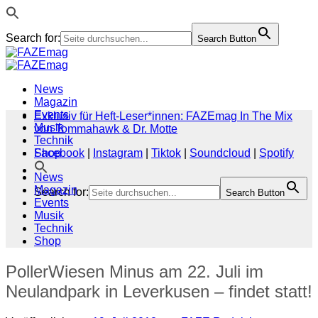
Search for:
Search Button
Zum
Inhalt
springen
News
Magazin
Events
Exklusiv für Heft-Leser*innen: FAZEmag In The Mix
Musik
von Tommahawk & Dr. Motte
Technik
Shop
Facebook
|
Instagram
|
Tiktok
|
Soundcloud
|
Spotify
News
Magazin
Search for:
Search Button
Events
Musik
Technik
Shop
PollerWiesen Minus am 22. Juli im
Neulandpark in Leverkusen – findet statt!