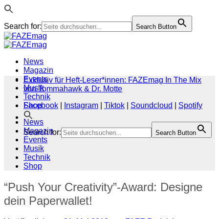
Search for:
Search Button
Zum
Inhalt
springen
News
Magazin
Events
Exklusiv für Heft-Leser*innen: FAZEmag In The Mix
Musik
von Tommahawk & Dr. Motte
Technik
Shop
Facebook
|
Instagram
|
Tiktok
|
Soundcloud
|
Spotify
News
Magazin
Search for:
Search Button
Events
Musik
Technik
Shop
“Push Your Creativity”-Award: Designe
dein Paperwallet!