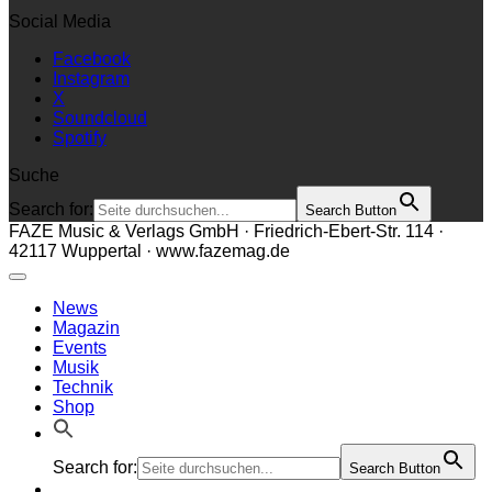
Social Media
Facebook
Instagram
X
Soundcloud
Spotify
Suche
Search for:
Search Button
FAZE Music & Verlags GmbH · Friedrich-Ebert-Str. 114 ·
42117 Wuppertal · www.fazemag.de
News
Magazin
Events
Musik
Technik
Shop
Search for:
Search Button