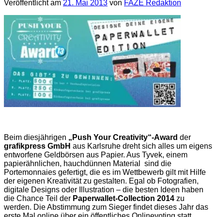
Veröffentlicht am
21. Mai 2013
von
FAZE Redaktion
Beim diesjährigen
„Push Your Creativity“-Award
der
grafikpress GmbH
aus Karlsruhe dreht sich alles um eigens
entworfene Geldbörsen aus Papier. Aus Tyvek, einem
papierähnlichen, hauchdünnen Material sind die
Portemonnaies gefertigt, die es im Wettbewerb gilt mit Hilfe
der eigenen Kreativität zu gestalten. Egal ob Fotografien,
digitale Designs oder Illustration – die besten Ideen haben
die Chance Teil der
Paperwallet-Collection 2014
zu
werden. Die Abstimmung zum Sieger findet dieses Jahr das
erste Mal online über ein öffentliches Onlinevoting statt.