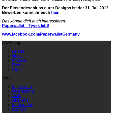
Der Einsendeschluss eurer Designs ist der 31. Juli 2013.
Bewerben könnt ihr euch
hier
.
Das könnte dich auch interessieren:
Paperwallet – Tyvek lebt!
www.facebook.com/PaperwalletGermany
FAZEmag
Charts
News
Magazin
Events
Shop
About
Impressum
Datenschutz
AGB
Über uns
Mediadaten
Kontakt