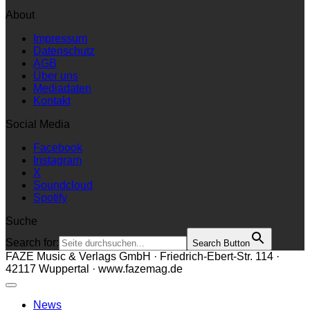
About
Impressum
Datenschutz
AGB
Über uns
Mediadaten
Kontakt
Social Media
Facebook
Instagram
X
Soundcloud
Spotify
Suche
Search for:
Search Button
FAZE Music & Verlags GmbH · Friedrich-Ebert-Str. 114 ·
42117 Wuppertal · www.fazemag.de
News