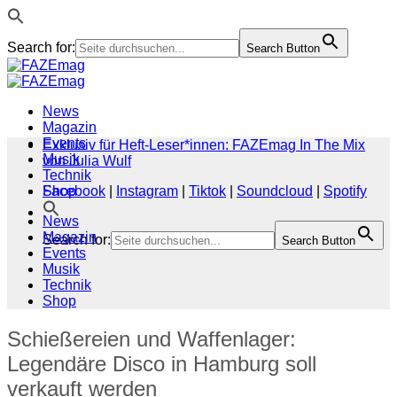
Search for:
Search Button
Zum
Inhalt
springen
News
Magazin
Events
Exklusiv für Heft-Leser*innen: FAZEmag In The Mix
Musik
von Julia Wulf
Technik
Shop
Facebook
|
Instagram
|
Tiktok
|
Soundcloud
|
Spotify
News
Magazin
Search for:
Search Button
Events
Musik
Technik
Shop
Schießereien und Waffenlager:
Legendäre Disco in Hamburg soll
verkauft werden