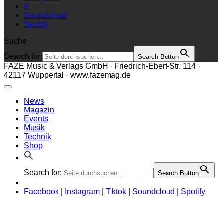
X
Soundcloud
Spotify
Suche
Search for:
Search Button
FAZE Music & Verlags GmbH · Friedrich-Ebert-Str. 114 ·
42117 Wuppertal · www.fazemag.de
News
Magazin
Events
Musik
Technik
Shop
Search for:
Search Button
Facebook
|
Instagram
|
Tiktok
|
Soundcloud
|
Spotify