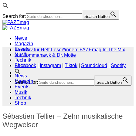
Search for:
Search Button
Zum
Inhalt
springen
News
Magazin
Events
Exklusiv für Heft-Leser*innen: FAZEmag In The Mix
Musik
von Tommahawk & Dr. Motte
Technik
Shop
Facebook
|
Instagram
|
Tiktok
|
Soundcloud
|
Spotify
News
Magazin
Search for:
Search Button
Events
Musik
Technik
Shop
Sébastien Tellier – Zehn musikalische
Wegweiser