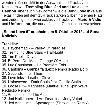
werden müssen. Mit in der Auswahl sind Tracks von
Künstlern wie
Trembling Blue
,
Jed and Lucia
oder
Caribou
, aber auch Newcomer wie die Band
Love Inks
aus
Texas finden auf dem 15-Track starken Silberling einen Platz
und zudem gibt es zwei exklusive Tracks von
Mario & Vidis
und
Unforscene
, die nur auf dieser Compilation erscheinen.
„Secret Love 6“ erscheint am 5. Oktober 2012 auf Sonar
Kollektiv.
Tracklist:
01. Psychemagik – Valley Of Paradise
02. Trembling Blue Stars – Half-Light
03. Tim Knol – Days
04. El Perro Del Mar – Change Of Heart
05. Luc Cousineau – La Première Fois
06. Cantoma – Gambarra (Lexx Remix) (Radio Edit)
07. Seconds – Tell Them
08. Love Inks – Leather Glove
09. Unforscene – Dark Souls feat. Cecilia Stalin
10. Loose Fit – Magnetise (Manuel Tur’s Spin Wave
Reductio Remix)
11. Princeton – To The Alps
12. Jori Hulkkonen – I Am Dead feat. Jerry Valuri
13. Jed And Lucia – Apostrophe (Shawn Lee Remix)