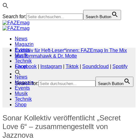
Search for:
Search Button
Zum
Inhalt
springen
News
Magazin
Events
Exklusiv für Heft-Leser*innen: FAZEmag In The Mix
Musik
von Tommahawk & Dr. Motte
Technik
Shop
Facebook
|
Instagram
|
Tiktok
|
Soundcloud
|
Spotify
News
Magazin
Search for:
Search Button
Events
Musik
Technik
Shop
Sonar Kollektiv veröffentlicht „Secret
Love 6“ – zusammengestellt von
Jazznova