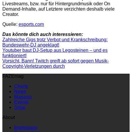
Livestreams, bzw. nur für Hintergrundmusik oder On
Demand-Inhalte, auf Letztere verzichten deshalb viele
Creator.
Quelle:
esports.com
Das könnte dich auch interessieren:
Zahlreiche Gigs trotz Verbot und Krankschreibung:
Bundeswehr-DJ angeklagt!
Youtuber baut DJ-Setup aus Legosteinen – und es
funktioniert!
Vorsicht, Bann! Twitch greift ab sofort gegen Musik-
Copyright-Verletzungen durch
FAZEmag
Charts
News
Magazin
Events
Shop
About
Impressum