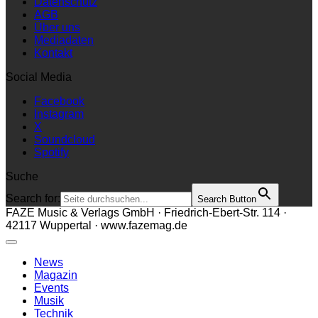
Datenschutz
AGB
Über uns
Mediadaten
Kontakt
Social Media
Facebook
Instagram
X
Soundcloud
Spotify
Suche
Search for:
Search Button
FAZE Music & Verlags GmbH · Friedrich-Ebert-Str. 114 ·
42117 Wuppertal · www.fazemag.de
News
Magazin
Events
Musik
Technik