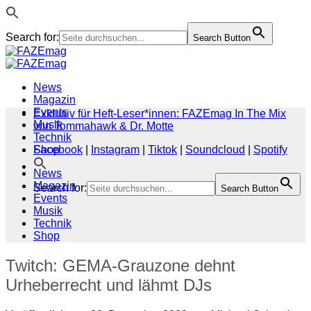
Search for:
Search Button
Zum
Inhalt
springen
News
Magazin
Events
Exklusiv für Heft-Leser*innen: FAZEmag In The Mix
Musik
von Tommahawk & Dr. Motte
Technik
Shop
Facebook
|
Instagram
|
Tiktok
|
Soundcloud
|
Spotify
News
Magazin
Search for:
Search Button
Events
Musik
Technik
Shop
Twitch: GEMA-Grauzone dehnt
Urheberrecht und lähmt DJs