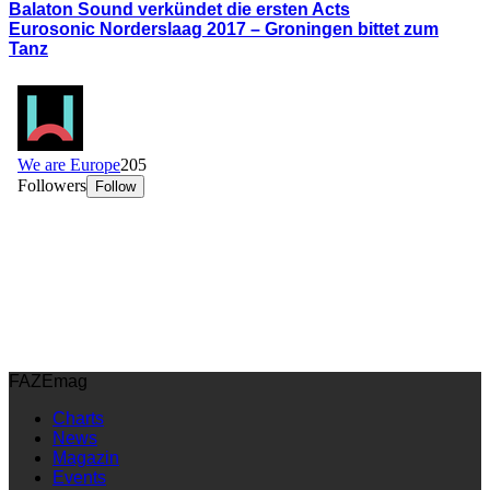
Balaton Sound verkündet die ersten Acts
Eurosonic Norderslaag 2017 – Groningen bittet zum
Tanz
FAZEmag
Charts
News
Magazin
Events