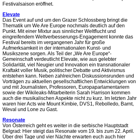
Festivalsaison eröffnet.
Elevate
Das Event auf und um den Grazer Schlossberg bringt die
Thematik um We Are Europe nochmals deutlich auf den
Punkt. Mit einer Mixtur aus sinnlicher Weltflucht und
eingreifendem Weltverbesserungs-Engagement konnte das
Festival bereits im vergangenen Jahr für große
Aufmerksamkeit in der internationalen Kunst- und
Musikszene sorgen. Als Teil der „We Are Europe“-
Gemeinschaft verdeutlicht Elevate, wie aus gelebter
Solidarität, viel Neugier und Innovation ein transnationaler
Kraftakt voller Musik, politischer Debatte und Aktivismus
entstehen kann. Neben zahlreichen Diskussionsrunden und
Vorträgen zu aktuellen gesellschaftlichen Entwicklungen von
und mit Journalisten, Professoren, Europaparlamentariern
sowie der Wikileaks-Mitarbeiterin Sarah Harrison kommen
auch die musikalischen Aspekte nicht zu kurz. Im letzten Jahr
waren hier Acts wie Mount Kimbie, DVS1, Rebolledo, Barnt,
Weval und Lone zu Gast.
Resonate
Von Österreich geht es weiter in die serbische Hauptstadt
Belgrad: Hier steigt das Resonate vom 19. bis zum 22. April.
Über drei Tage und vier Nächte erwarten euch auch hier