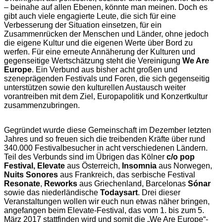
– beinahe auf allen Ebenen, könnte man meinen. Doch es
gibt auch viele engagierte Leute, die sich für eine
Verbesserung der Situation einsetzen, für ein
Zusammenrücken der Menschen und Länder, ohne jedoch
die eigene Kultur und die eigenen Werte über Bord zu
werfen. Für eine erneute Annäherung der Kulturen und
gegenseitige Wertschätzung steht die Vereinigung
We Are
Europe
. Ein Verbund aus bisher acht großen und
szeneprägenden Festivals und Foren, die sich gegenseitig
unterstützen sowie den kulturellen Austausch weiter
vorantreiben mit dem Ziel, Europapolitik und Konzertkultur
zusammenzubringen.
Gegründet wurde diese Gemeinschaft im Dezember letzten
Jahres und so freuen sich die treibenden Kräfte über rund
340.000 Festivalbesucher in acht verschiedenen Ländern.
Teil des Verbunds sind im Übrigen das Kölner
c/o pop
Festival, Elevate
aus Österreich,
Insomnia
aus Norwegen,
Nuits Sonores
aus Frankreich, das serbische Festival
Resonate
,
Reworks
aus Griechenland, Barcelonas
Sónar
sowie das niederländische
Todaysart
. Drei dieser
Veranstaltungen wollen wir euch nun etwas näher bringen,
angefangen beim Elevate-Festival, das vom 1. bis zum 5.
März 2017 stattfinden wird und somit die „We Are Europe“-