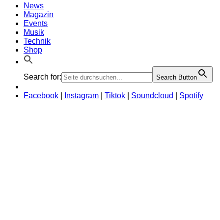
News
Magazin
Events
Musik
Technik
Shop
Search for:
Search Button
Facebook
|
Instagram
|
Tiktok
|
Soundcloud
|
Spotify