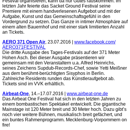
Festival organisieren, kann da nur Gutes rauskommen. Im
letzten Jahr feierte das Sacket Ground Festival seine
Premiere mit einem handverlesenen Aufgebot und mit der
Aufgabe, Kunst und das Gemeinschaftsgefühl in den
Vordergrund zu setzen. Das Ganze in intimer Atmosphäre auf
einem alten Bauernhof und mit einer stark limitierten Anzahl
an Tickets.
AERO 371 Open Air
, 23.07.2016 |
www.facebook.com/
AERO371FESTIVAL
Die dritte Ausgabe des Tages-Festivals auf der 371 Meter
Hohen Asch. Bei dieser Ausgabe präsentieren wir
gemeinsam mit den Veranstaltern u.a. Alfred Heinrichs,
seines Zeichens Supdub-Records-Chef, sowie Yetti Meißner
aus dem berühmt-berüchtigten Sisyphos in Berlin.
Zahlreiche Residents runden das Künstleraufgebot ab.
Tickets sind im VVK erhältlich.
Airbeat-One
, 14.–17.07.2016 |
www.airbeat-one.de
Das Airbeat One Festival hat sich in den letzten Jahren zu
einem bombastischen Spektakel entwickelt. Die gigantische
Mainstage ist 120 Meter breit und 30 Meter hoch. Dazu gibt’s
noch vier weitere Bühnen, musikalisch breit gefächert, und
ein buntes Rahmenprogramm. Mecklenburg-Vorpommern on
fire!