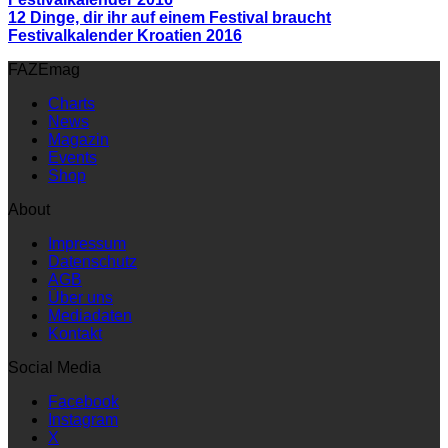
12 Dinge, dir ihr auf einem Festival braucht
Festivalkalender Kroatien 2016
FAZEmag
Charts
News
Magazin
Events
Shop
About
Impressum
Datenschutz
AGB
Über uns
Mediadaten
Kontakt
Social Media
Facebook
Instagram
X