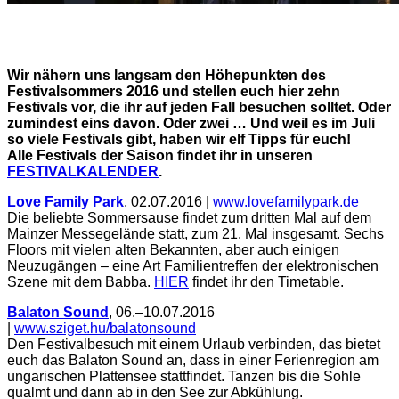
Wir nähern uns langsam den Höhepunkten des
Festivalsommers 2016 und stellen euch hier zehn
Festivals vor, die ihr auf jeden Fall besuchen solltet. Oder
zumindest eins davon. Oder zwei … Und weil es im Juli
so viele Festivals gibt, haben wir elf Tipps für euch!
Alle Festivals der Saison findet ihr in unseren
FESTIVALKALENDER
.
Love Family Park
, 02.07.2016 |
www.lovefamilypark.de
Die beliebte Sommersause findet zum dritten Mal auf dem
Mainzer Messegelände statt, zum 21. Mal insgesamt. Sechs
Floors mit vielen alten Bekannten, aber auch einigen
Neuzugängen – eine Art Familientreffen der elektronischen
Szene mit dem Babba.
HIER
findet ihr den Timetable.
Balaton Sound
, 06.–10.07.2016
|
www.sziget.hu/balatonsound
Den Festivalbesuch mit einem Urlaub verbinden, das bietet
euch das Balaton Sound an, dass in einer Ferienregion am
ungarischen Plattensee stattfindet. Tanzen bis die Sohle
qualmt und dann ab in den See zur Abkühlung.