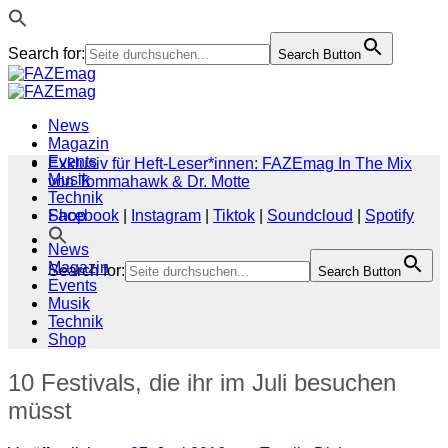
Search for:
Search Button
Zum
Inhalt
springen
News
Magazin
Events
Exklusiv für Heft-Leser*innen: FAZEmag In The Mix
Musik
von Tommahawk & Dr. Motte
Technik
Shop
Facebook
|
Instagram
|
Tiktok
|
Soundcloud
|
Spotify
News
Magazin
Search for:
Search Button
Events
Musik
Technik
Shop
10 Festivals, die ihr im Juli besuchen
müsst