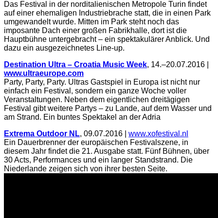
Das Festival in der norditalienischen Metropole Turin findet
auf einer ehemaligen Industriebrache statt, die in einen Park
umgewandelt wurde. Mitten im Park steht noch das
imposante Dach einer großen Fabrikhalle, dort ist die
Hauptbühne untergebracht – ein spektakulärer Anblick. Und
dazu ein ausgezeichnetes Line-up.
Destination Ultra – Croatia Music Week
, 14.–20.07.2016 |
www.ultraeurope.com
Party, Party, Party. Ultras Gastspiel in Europa ist nicht nur
einfach ein Festival, sondern ein ganze Woche voller
Veranstaltungen. Neben dem eigentlichen dreitägigen
Festival gibt weitere Partys – zu Lande, auf dem Wasser und
am Strand. Ein buntes Spektakel an der Adria
Extrema Outdoor NL
, 09.07.2016 |
www.xofestival.nl
Ein Dauerbrenner der europäischen Festivalszene, in
diesem Jahr findet die 21. Ausgabe statt. Fünf Bühnen, über
30 Acts, Performances und ein langer Standstrand. Die
Niederlande zeigen sich von ihrer besten Seite.