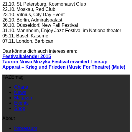
21.10. St. Petersburg, Kosmonauvt Club
22.10. Moskau, Red Club
23.10. Vilnius, City Day Event
26.10. Berlin, Admiralspalast
30.10. Düsseldorf, New Fall Festival
31.10. Mannheim, Enjoy Jazz Festival im Nationaltheater
05.11. Basel, Kaserne
07.11. London, Barbican
Das könnte dich auch interessieren:
Festivalkalender 2015
Tauron Nowa Muzyka Festival erweitert Line-up
Apparat – Krieg und Frieden (Music For Theatre) (Mute)
FAZEmag
Charts
News
Magazin
Events
Shop
About
Impressum