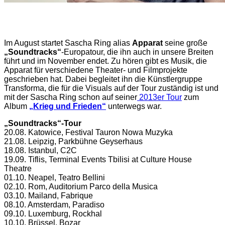
Im August startet Sascha Ring alias
Apparat
seine große
„Soundtracks“
-Europatour, die ihn auch in unsere Breiten
führt und im November endet. Zu hören gibt es Musik, die
Apparat für verschiedene Theater- und Filmprojekte
geschrieben hat. Dabei begleitet ihn die Künstlergruppe
Transforma, die für die Visuals auf der Tour zuständig ist und
mit der Sascha Ring schon auf seiner
2013er Tour
zum
Album
„Krieg und Frieden“
unterwegs war.
„Soundtracks“-Tour
20.08. Katowice, Festival Tauron Nowa Muzyka
21.08. Leipzig, Parkbühne Geyserhaus
18.08. Istanbul, C2C
19.09. Tiflis, Terminal Events Tbilisi at Culture House
Theatre
01.10. Neapel, Teatro Bellini
02.10. Rom, Auditorium Parco della Musica
03.10. Mailand, Fabrique
08.10. Amsterdam, Paradiso
09.10. Luxemburg, Rockhal
10.10. Brüssel, Bozar