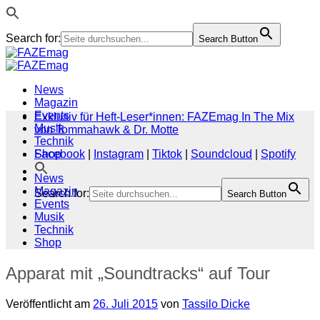
Search for:
Search Button
Zum
Inhalt
springen
News
Magazin
Events
Exklusiv für Heft-Leser*innen: FAZEmag In The Mix
Musik
von Tommahawk & Dr. Motte
Technik
Shop
Facebook
|
Instagram
|
Tiktok
|
Soundcloud
|
Spotify
News
Magazin
Search for:
Search Button
Events
Musik
Technik
Shop
Apparat mit „Soundtracks“ auf Tour
Veröffentlicht am
26. Juli 2015
von
Tassilo Dicke