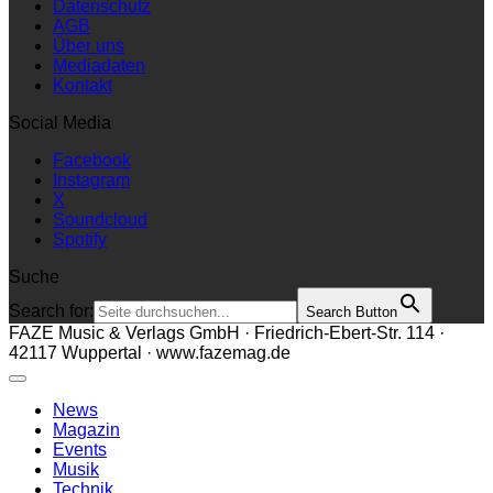
Datenschutz
AGB
Über uns
Mediadaten
Kontakt
Social Media
Facebook
Instagram
X
Soundcloud
Spotify
Suche
Search for:
Search Button
FAZE Music & Verlags GmbH · Friedrich-Ebert-Str. 114 ·
42117 Wuppertal · www.fazemag.de
News
Magazin
Events
Musik
Technik