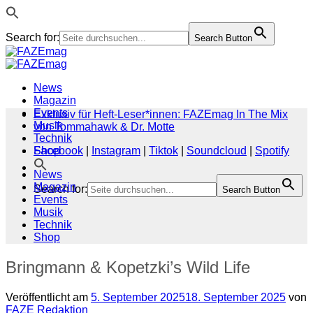
Search for:
Search Button
Zum
Inhalt
springen
News
Magazin
Events
Exklusiv für Heft-Leser*innen: FAZEmag In The Mix
Musik
von Tommahawk & Dr. Motte
Technik
Shop
Facebook
|
Instagram
|
Tiktok
|
Soundcloud
|
Spotify
News
Magazin
Search for:
Search Button
Events
Musik
Technik
Shop
Bringmann & Kopetzki’s Wild Life
Veröffentlicht am
5. September 2025
18. September 2025
von
FAZE Redaktion