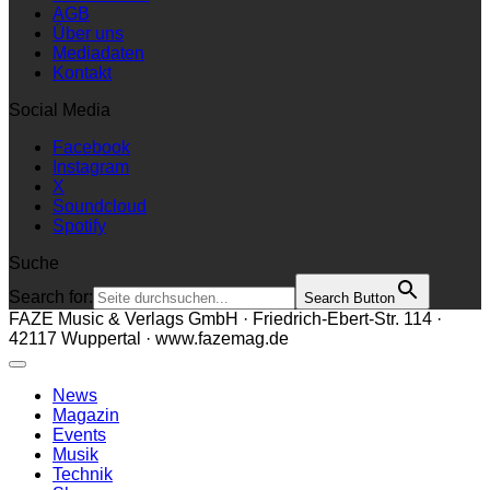
AGB
Über uns
Mediadaten
Kontakt
Social Media
Facebook
Instagram
X
Soundcloud
Spotify
Suche
Search for:
Search Button
FAZE Music & Verlags GmbH · Friedrich-Ebert-Str. 114 ·
42117 Wuppertal · www.fazemag.de
News
Magazin
Events
Musik
Technik