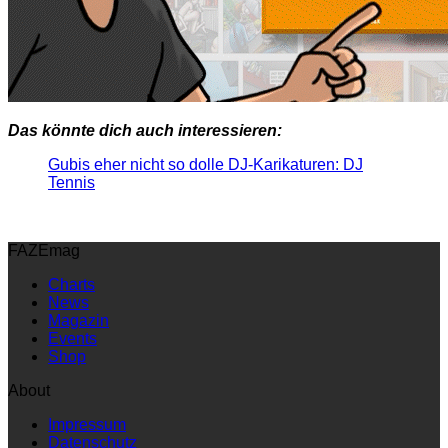
Das könnte dich auch interessieren:
Gubis eher nicht so dolle DJ-Karikaturen: DJ
Tennis
FAZEmag
Charts
News
Magazin
Events
Shop
About
Impressum
Datenschutz