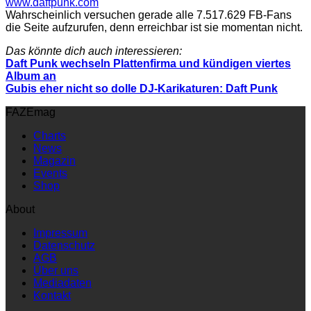
www.daftpunk.com
Wahrscheinlich versuchen gerade alle 7.517.629 FB-Fans
die Seite aufzurufen, denn erreichbar ist sie momentan nicht.
Das könnte dich auch interessieren:
Daft Punk wechseln Plattenfirma und kündigen viertes
Album an
Gubis eher nicht so dolle DJ-Karikaturen: Daft Punk
FAZEmag
Charts
News
Magazin
Events
Shop
About
Impressum
Datenschutz
AGB
Über uns
Mediadaten
Kontakt