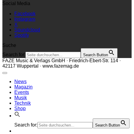
Social Media
Facebook
Instagram
X
Soundcloud
Spotify
Suche
Search for:
Search Button
FAZE Music & Verlags GmbH · Friedrich-Ebert-Str. 114 ·
42117 Wuppertal · www.fazemag.de
News
Magazin
Events
Musik
Technik
Shop
Search for:
Search Button