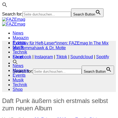
Search for:
Search Button
Zum
Inhalt
springen
News
Magazin
Events
Exklusiv für Heft-Leser*innen: FAZEmag In The Mix
Musik
von Tommahawk & Dr. Motte
Technik
Shop
Facebook
|
Instagram
|
Tiktok
|
Soundcloud
|
Spotify
News
Magazin
Search for:
Search Button
Events
Musik
Technik
Shop
Daft Punk äußern sich erstmals selbst
zum neuen Album