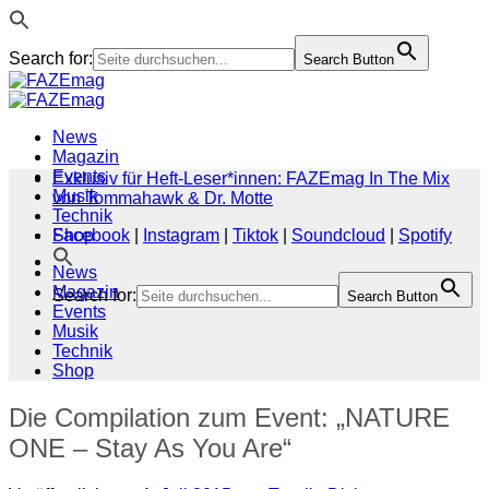
Search for:
Search Button
Zum
Inhalt
springen
News
Magazin
Events
Exklusiv für Heft-Leser*innen: FAZEmag In The Mix
Musik
von Tommahawk & Dr. Motte
Technik
Shop
Facebook
|
Instagram
|
Tiktok
|
Soundcloud
|
Spotify
News
Magazin
Search for:
Search Button
Events
Musik
Technik
Shop
Die Compilation zum Event: „NATURE
ONE – Stay As You Are“