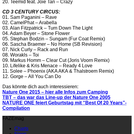
20. Teemid feat. Joie Tan – Crazy
CD 3 CENTURY CIRCUS:
01. Sam Paganini – Rave
02. CamelPhat – Arabella
03. Alan Fitzpatrick – Turn Down The Light
04. Adam Beyer – Stone Flower
05. Stephan Bodzin – Sungam (Fur Coat Remix)
06. Sascha Braemer – No Home (SB Revision)
07. Nick Curly – Rack and Run
08. Worakls – Toi
09. Markus Homm – Clear Cut (Joris Voorn Remix)
10. Lifelike & Kris Menace – Ready 4 Love
11. Solee – Phoenix (AKA AKA & Thalstroem Remix)
12. Gorge – All You Can Do
Das könnte dich auch interessieren:
Nature One 2015 – hier alle Infos zum Camping
TBT – das war das Line-up der Nature One 2005
NATURE ONE feiert Geburtstag mit “Best Of 20 Years”-
Compilation
FAZEmag
Charts
News