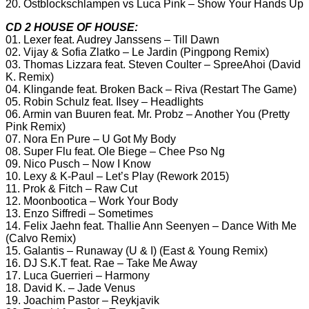
20. Ostblockschlampen vs Luca Pink – Show Your Hands Up
CD 2 HOUSE OF HOUSE:
01. Lexer feat. Audrey Janssens – Till Dawn
02. Vijay & Sofia Zlatko – Le Jardin (Pingpong Remix)
03. Thomas Lizzara feat. Steven Coulter – SpreeAhoi (David
K. Remix)
04. Klingande feat. Broken Back – Riva (Restart The Game)
05. Robin Schulz feat. Ilsey – Headlights
06. Armin van Buuren feat. Mr. Probz – Another You (Pretty
Pink Remix)
07. Nora En Pure – U Got My Body
08. Super Flu feat. Ole Biege – Chee Pso Ng
09. Nico Pusch – Now I Know
10. Lexy & K-Paul – Let’s Play (Rework 2015)
11. Prok & Fitch – Raw Cut
12. Moonbootica – Work Your Body
13. Enzo Siffredi – Sometimes
14. Felix Jaehn feat. Thallie Ann Seenyen – Dance With Me
(Calvo Remix)
15. Galantis – Runaway (U & I) (East & Young Remix)
16. DJ S.K.T feat. Rae – Take Me Away
17. Luca Guerrieri – Harmony
18. David K. – Jade Venus
19. Joachim Pastor – Reykjavik