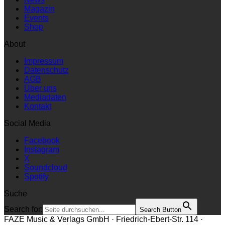
Magazin
Events
Shop
About
Impressum
Datenschutz
AGB
Über uns
Mediadaten
Kontakt
Social Media
Facebook
Instagram
X
Soundcloud
Spotify
Suche
Search for:
Search Button
FAZE Music & Verlags GmbH · Friedrich-Ebert-Str. 114 ·