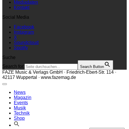
Über uns
Mediadaten
Kontakt
Social Media
Facebook
Instagram
X
Soundcloud
Spotify
Suche
Search for:
Search Button
FAZE Music & Verlags GmbH · Friedrich-Ebert-Str. 114 ·
42117 Wuppertal · www.fazemag.de
News
Magazin
Events
Musik
Technik
Shop