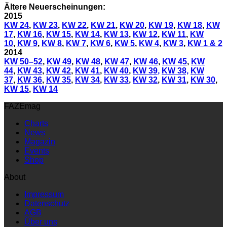
Ältere Neuerscheinungen:
2015
KW 24
,
KW 23
,
KW 22
,
KW 21
,
KW 20
,
KW 19
,
KW 18
,
KW
17
,
KW 16
,
KW 15
,
KW 14
,
KW 13
,
KW 12
,
KW 11
,
KW
10
,
KW 9
,
KW 8
,
KW 7
,
KW 6
,
KW 5
,
KW 4
,
KW 3
,
KW 1 & 2
2014
KW 50–52
,
KW 49
,
KW 48
,
KW 47
,
KW 46
,
KW 45
,
KW
44
,
KW 43
,
KW 42
,
KW 41
,
KW 40
,
KW 39
,
KW 38,
KW
37
,
KW 36
,
KW 35
,
KW 34
,
KW 33
,
KW 32
,
KW 31
,
KW 30
,
KW 15
,
KW 14
FAZEmag
Charts
News
Magazin
Events
Shop
About
Impressum
Datenschutz
AGB