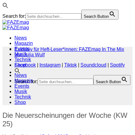
Search for:
Search Button
Zum
Inhalt
springen
News
Magazin
Events
Exklusiv für Heft-Leser*innen: FAZEmag In The Mix
Musik
von Julia Wulf
Technik
Shop
Facebook
|
Instagram
|
Tiktok
|
Soundcloud
|
Spotify
News
Magazin
Search for:
Search Button
Events
Musik
Technik
Shop
Die Neuerscheinungen der Woche (KW
25)