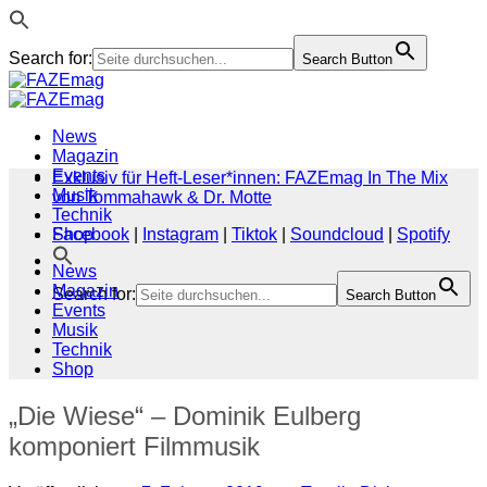
Search for:
Search Button
Zum
Inhalt
springen
News
Magazin
Events
Exklusiv für Heft-Leser*innen: FAZEmag In The Mix
Musik
von Tommahawk & Dr. Motte
Technik
Shop
Facebook
|
Instagram
|
Tiktok
|
Soundcloud
|
Spotify
News
Magazin
Search for:
Search Button
Events
Musik
Technik
Shop
„Die Wiese“ – Dominik Eulberg
komponiert Filmmusik