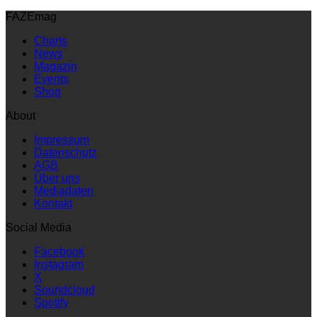
FAZEmag
Charts
News
Magazin
Events
Shop
About
Impressum
Datenschutz
AGB
Über uns
Mediadaten
Kontakt
Social Media
Facebook
Instagram
X
Soundcloud
Spotify