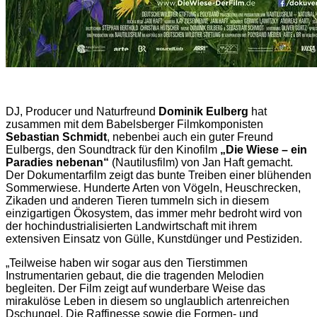
DJ, Producer und Naturfreund
Dominik Eulberg
hat
zusammen mit dem Babelsberger Filmkomponisten
Sebastian Schmidt
, nebenbei auch ein guter Freund
Eulbergs, den Soundtrack für den Kinofilm
„Die Wiese – ein
Paradies nebenan“
(Nautilusfilm) von Jan Haft gemacht.
Der Dokumentarfilm zeigt das bunte Treiben einer blühenden
Sommerwiese. Hunderte Arten von Vögeln, Heuschrecken,
Zikaden und anderen Tieren tummeln sich in diesem
einzigartigen Ökosystem, das immer mehr bedroht wird von
der hochindustrialisierten Landwirtschaft mit ihrem
extensiven Einsatz von Gülle, Kunstdünger und Pestiziden.
„Teilweise haben wir sogar aus den Tierstimmen
Instrumentarien gebaut, die die tragenden Melodien
begleiten. Der Film zeigt auf wunderbare Weise das
mirakulöse Leben in diesem so unglaublich artenreichen
Dschungel. Die Raffinesse sowie die Formen- und