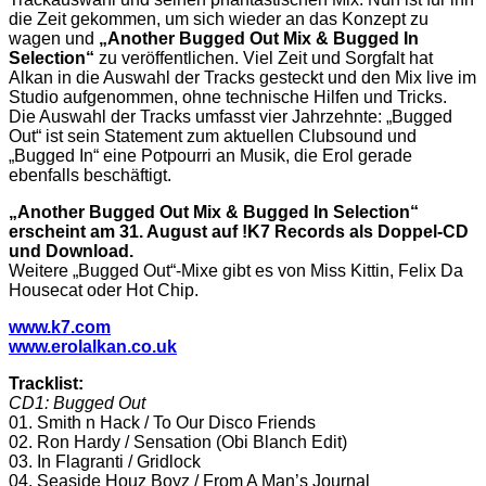
die Zeit gekommen, um sich wieder an das Konzept zu
wagen und
„Another Bugged Out Mix & Bugged In
Selection“
zu veröffentlichen. Viel Zeit und Sorgfalt hat
Alkan in die Auswahl der Tracks gesteckt und den Mix live im
Studio aufgenommen, ohne technische Hilfen und Tricks.
Die Auswahl der Tracks umfasst vier Jahrzehnte: „Bugged
Out“ ist sein Statement zum aktuellen Clubsound und
„Bugged In“ eine Potpourri an Musik, die Erol gerade
ebenfalls beschäftigt.
„Another Bugged Out Mix & Bugged In Selection“
erscheint am 31. August auf !K7 Records als Doppel-CD
und Download.
Weitere „Bugged Out“-Mixe gibt es von Miss Kittin, Felix Da
Housecat oder Hot Chip.
www.k7.com
www.erolalkan.co.uk
Tracklist:
CD1: Bugged Out
01. Smith n Hack / To Our Disco Friends
02. Ron Hardy / Sensation (Obi Blanch Edit)
03. In Flagranti / Gridlock
04. Seaside Houz Boyz / From A Man’s Journal