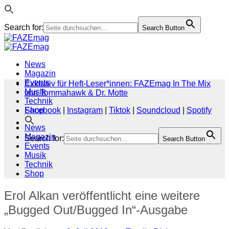
Search for:
Search Button
Zum
Inhalt
springen
News
Magazin
Events
Exklusiv für Heft-Leser*innen: FAZEmag In The Mix
Musik
von Tommahawk & Dr. Motte
Technik
Shop
Facebook
|
Instagram
|
Tiktok
|
Soundcloud
|
Spotify
News
Magazin
Search for:
Search Button
Events
Musik
Technik
Shop
Erol Alkan veröffentlicht eine weitere
„Bugged Out/Bugged In“-Ausgabe