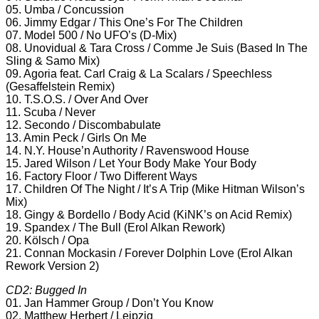
05. Umba / Concussion
06. Jimmy Edgar / This One’s For The Children
07. Model 500 / No UFO’s (D-Mix)
08. Unovidual & Tara Cross / Comme Je Suis (Based In The
Sling & Samo Mix)
09. Agoria feat. Carl Craig & La Scalars / Speechless
(Gesaffelstein Remix)
10. T.S.O.S. / Over And Over
11. Scuba / Never
12. Secondo / Discombabulate
13. Amin Peck / Girls On Me
14. N.Y. House’n Authority / Ravenswood House
15. Jared Wilson / Let Your Body Make Your Body
16. Factory Floor / Two Different Ways
17. Children Of The Night / It’s A Trip (Mike Hitman Wilson’s
Mix)
18. Gingy & Bordello / Body Acid (KiNK’s on Acid Remix)
19. Spandex / The Bull (Erol Alkan Rework)
20. Kölsch / Opa
21. Connan Mockasin / Forever Dolphin Love (Erol Alkan
Rework Version 2)
CD2: Bugged In
01. Jan Hammer Group / Don’t You Know
02. Matthew Herbert / Leipzig