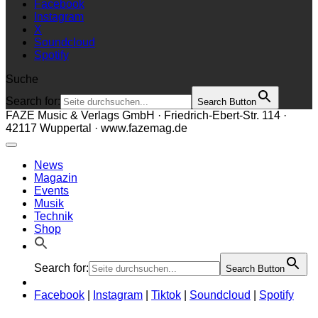
Facebook
Instagram
X
Soundcloud
Spotify
Suche
Search for:
Search Button
FAZE Music & Verlags GmbH · Friedrich-Ebert-Str. 114 ·
42117 Wuppertal · www.fazemag.de
News
Magazin
Events
Musik
Technik
Shop
Search for:
Search Button
Facebook
|
Instagram
|
Tiktok
|
Soundcloud
|
Spotify