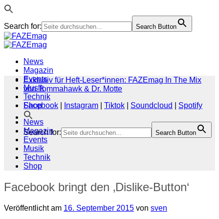
Search for:
Search Button
Zum
Inhalt
springen
News
Magazin
Events
Exklusiv für Heft-Leser*innen: FAZEmag In The Mix
Musik
von Tommahawk & Dr. Motte
Technik
Shop
Facebook
|
Instagram
|
Tiktok
|
Soundcloud
|
Spotify
News
Magazin
Search for:
Search Button
Events
Musik
Technik
Shop
Facebook bringt den ‚Dislike-Button‘
Veröffentlicht am
16. September 2015
von
sven