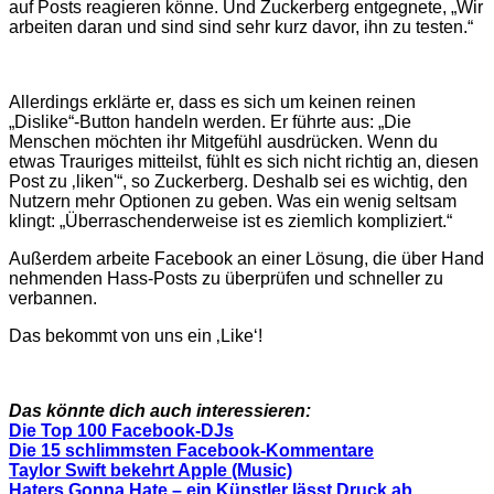
auf Posts reagieren könne. Und Zuckerberg entgegnete, „Wir
arbeiten daran und sind sind sehr kurz davor, ihn zu testen.“
Allerdings erklärte er, dass es sich um keinen reinen
„Dislike“-Button handeln werden. Er führte aus: „Die
Menschen möchten ihr Mitgefühl ausdrücken. Wenn du
etwas Trauriges mitteilst, fühlt es sich nicht richtig an, diesen
Post zu ‚liken'“, so Zuckerberg. Deshalb sei es wichtig, den
Nutzern mehr Optionen zu geben. Was ein wenig seltsam
klingt: „Überraschenderweise ist es ziemlich kompliziert.“
Außerdem arbeite Facebook an einer Lösung, die über Hand
nehmenden Hass-Posts zu überprüfen und schneller zu
verbannen.
Das bekommt von uns ein ‚Like‘!
Das könnte dich auch interessieren:
Die Top 100 Facebook-DJs
Die 15 schlimmsten Facebook-Kommentare
Taylor Swift bekehrt Apple (Music)
Haters Gonna Hate – ein Künstler lässt Druck ab