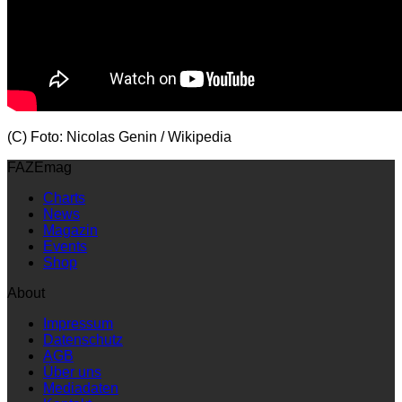
(C) Foto: Nicolas Genin / Wikipedia
FAZEmag
Charts
News
Magazin
Events
Shop
About
Impressum
Datenschutz
AGB
Über uns
Mediadaten