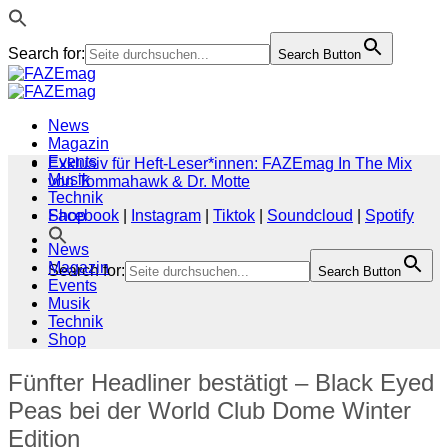
Search for:
Search Button
Zum
Inhalt
springen
News
Magazin
Events
Exklusiv für Heft-Leser*innen: FAZEmag In The Mix
Musik
von Tommahawk & Dr. Motte
Technik
Shop
Facebook
|
Instagram
|
Tiktok
|
Soundcloud
|
Spotify
News
Magazin
Search for:
Search Button
Events
Musik
Technik
Shop
Fünfter Headliner bestätigt – Black Eyed
Peas bei der World Club Dome Winter
Edition