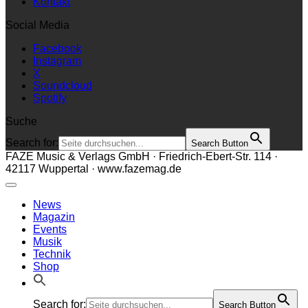
Kontakt
Social Media
Facebook
Instagram
X
Soundcloud
Spotify
Suche
Search for:
Search Button
FAZE Music & Verlags GmbH · Friedrich-Ebert-Str. 114 ·
42117 Wuppertal · www.fazemag.de
News
Magazin
Events
Musik
Technik
Shop
Search for:
Search Button