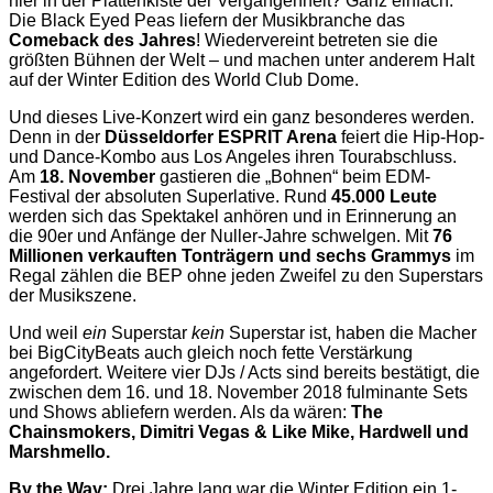
hier in der Plattenkiste der Vergangenheit? Ganz einfach:
Die Black Eyed Peas liefern der Musikbranche das
Comeback des Jahres
! Wiedervereint betreten sie die
größten Bühnen der Welt – und machen unter anderem Halt
auf der Winter Edition des World Club Dome.
Und dieses Live-Konzert wird ein ganz besonderes werden.
Denn in der
Düsseldorfer ESPRIT Arena
feiert die Hip-Hop-
und Dance-Kombo aus Los Angeles ihren Tourabschluss.
Am
18. November
gastieren die „Bohnen“ beim EDM-
Festival der absoluten Superlative. Rund
45.000 Leute
werden sich das Spektakel anhören und in Erinnerung an
die 90er und Anfänge der Nuller-Jahre schwelgen. Mit
76
Millionen verkauften Tonträgern und sechs Grammys
im
Regal zählen die BEP ohne jeden Zweifel zu den Superstars
der Musikszene.
Und weil
ein
Superstar
kein
Superstar ist, haben die Macher
bei BigCityBeats auch gleich noch fette Verstärkung
angefordert. Weitere vier DJs / Acts sind bereits bestätigt, die
zwischen dem 16. und 18. November 2018 fulminante Sets
und Shows abliefern werden. Als da wären:
The
Chainsmokers, Dimitri Vegas & Like Mike, Hardwell und
Marshmello.
By the Way:
Drei Jahre lang war die Winter Edition ein 1-