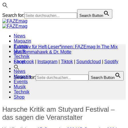
Search for:
Search Button
Zum
Inhalt
springen
News
Magazin
Events
Exklusiv für Heft-Leser*innen: FAZEmag In The Mix
Musik
von Tommahawk & Dr. Motte
Technik
Shop
Facebook
|
Instagram
|
Tiktok
|
Soundcloud
|
Spotify
News
Magazin
Search for:
Search Button
Events
Musik
Technik
Shop
Harsche Kritik am Stutyard Festival –
das sagen die Veranstalter