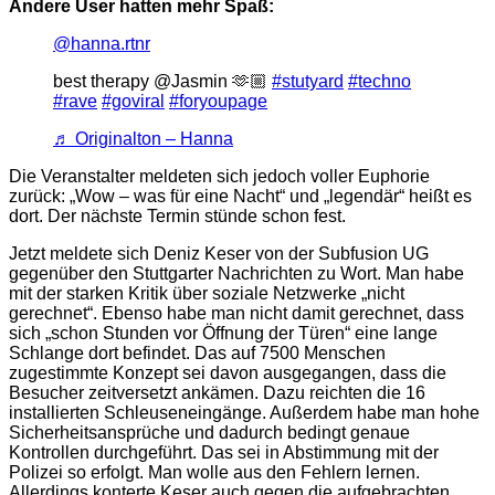
Andere User hatten mehr Spaß:
@hanna.rtnr
best therapy @Jasmin 🫶🏼
#stutyard
#techno
#rave
#goviral
#foryoupage
♬ Originalton – Hanna
Die Veranstalter meldeten sich jedoch voller Euphorie
zurück: „Wow – was für eine Nacht“ und „legendär“ heißt es
dort. Der nächste Termin stünde schon fest.
Jetzt meldete sich Deniz Keser von der Subfusion UG
gegenüber den Stuttgarter Nachrichten zu Wort. Man habe
mit der starken Kritik über soziale Netzwerke „nicht
gerechnet“. Ebenso habe man nicht damit gerechnet, dass
sich „schon Stunden vor Öffnung der Türen“ eine lange
Schlange dort befindet. Das auf 7500 Menschen
zugestimmte Konzept sei davon ausgegangen, dass die
Besucher zeitversetzt ankämen. Dazu reichten die 16
installierten Schleuseneingänge. Außerdem habe man hohe
Sicherheitsansprüche und dadurch bedingt genaue
Kontrollen durchgeführt. Das sei in Abstimmung mit der
Polizei so erfolgt. Man wolle aus den Fehlern lernen.
Allerdings konterte Keser auch gegen die aufgebrachten