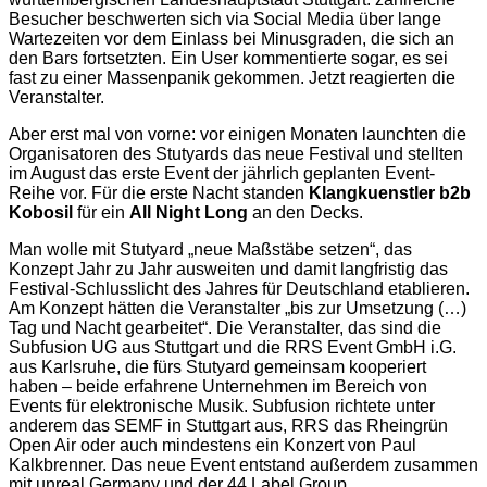
Besucher beschwerten sich via Social Media über lange
Wartezeiten vor dem Einlass bei Minusgraden, die sich an
den Bars fortsetzten. Ein User kommentierte sogar, es sei
fast zu einer Massenpanik gekommen. Jetzt reagierten die
Veranstalter.
Aber erst mal von vorne: vor einigen Monaten launchten die
Organisatoren des Stutyards das neue Festival und stellten
im August das erste Event der jährlich geplanten Event-
Reihe vor. Für die erste Nacht standen
Klangkuenstler b2b
Kobosil
für ein
All Night Long
an den Decks.
Man wolle mit Stutyard „neue Maßstäbe setzen“, das
Konzept Jahr zu Jahr ausweiten und damit langfristig das
Festival-Schlusslicht des Jahres für Deutschland etablieren.
Am Konzept hätten die Veranstalter „bis zur Umsetzung (…)
Tag und Nacht gearbeitet“. Die Veranstalter, das sind die
Subfusion UG aus Stuttgart und die RRS Event GmbH i.G.
aus Karlsruhe, die fürs Stutyard gemeinsam kooperiert
haben – beide erfahrene Unternehmen im Bereich von
Events für elektronische Musik. Subfusion richtete unter
anderem das SEMF in Stuttgart aus, RRS das Rheingrün
Open Air oder auch mindestens ein Konzert von Paul
Kalkbrenner. Das neue Event entstand außerdem zusammen
mit unreal Germany und der 44 Label Group.