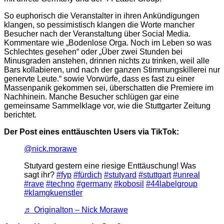
So euphorisch die Veranstalter in ihren Ankündigungen
klangen, so pessimistisch klangen die Worte mancher
Besucher nach der Veranstaltung über Social Media.
Kommentare wie „Bodenlose Orga. Noch im Leben so was
Schlechtes gesehen“ oder „Über zwei Stunden bei
Minusgraden anstehen, drinnen nichts zu trinken, weil alle
Bars kollabieren, und nach der ganzen Stimmungskillerei nur
genervte Leute.“ sowie Vorwürfe, dass es fast zu einer
Massenpanik gekommen sei, überschatten die Premiere im
Nachhinein. Manche Besucher schlügen gar eine
gemeinsame Sammelklage vor, wie die Stuttgarter Zeitung
berichtet.
Der Post eines enttäuschten Users via TikTok:
@nick.morawe
Stutyard gestern eine riesige Enttäuschung! Was
sagt ihr?
#fyp
#fürdich
#stutyard
#stuttgart
#unreal
#rave
#techno
#germany
#kobosil
#44labelgroup
#klamgkuenstler
♬ Originalton – Nick Morawe