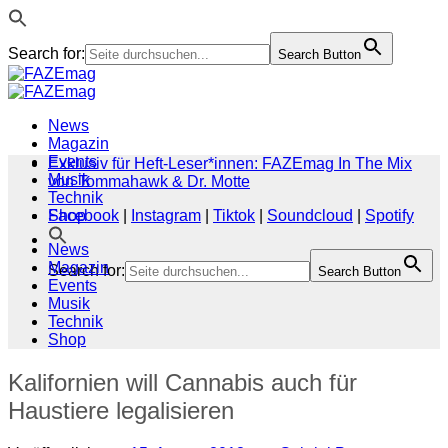
Search for:
Search Button
Zum
Inhalt
springen
News
Magazin
Events
Exklusiv für Heft-Leser*innen: FAZEmag In The Mix
Musik
von Tommahawk & Dr. Motte
Technik
Shop
Facebook
|
Instagram
|
Tiktok
|
Soundcloud
|
Spotify
News
Magazin
Search for:
Search Button
Events
Musik
Technik
Shop
Kalifornien will Cannabis auch für
Haustiere legalisieren