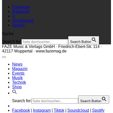
Facebook
Instagram
X
Soundcloud
Spotify
Suche
Search for:
Search Button
FAZE Music & Verlags GmbH · Friedrich-Ebert-Str. 114 ·
42117 Wuppertal · www.fazemag.de
News
Magazin
Events
Musik
Technik
Shop
Search for:
Search Button
Facebook
|
Instagram
|
Tiktok
|
Soundcloud
|
Spotify