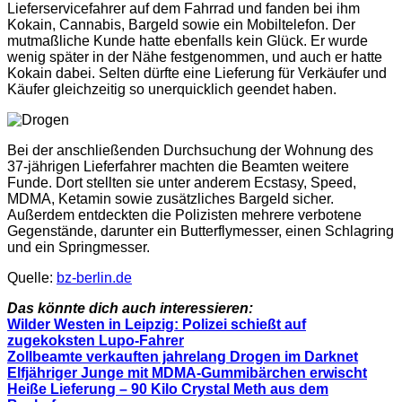
Lieferservicefahrer auf dem Fahrrad und fanden bei ihm
Kokain, Cannabis, Bargeld sowie ein Mobiltelefon. Der
mutmaßliche Kunde hatte ebenfalls kein Glück. Er wurde
wenig später in der Nähe festgenommen, und auch er hatte
Kokain dabei. Selten dürfte eine Lieferung für Verkäufer und
Käufer gleichzeitig so unerquicklich geendet haben.
Bei der anschließenden Durchsuchung der Wohnung des
37-jährigen Lieferfahrer machten die Beamten weitere
Funde. Dort stellten sie unter anderem Ecstasy, Speed,
MDMA, Ketamin sowie zusätzliches Bargeld sicher.
Außerdem entdeckten die Polizisten mehrere verbotene
Gegenstände, darunter ein Butterflymesser, einen Schlagring
und ein Springmesser.
Quelle:
bz-berlin.de
Das könnte dich auch interessieren:
Wilder Westen in Leipzig: Polizei schießt auf
zugekoksten Lupo-Fahrer
Zollbeamte verkauften jahrelang Drogen im Darknet
Elfjähriger Junge mit MDMA-Gummibärchen erwischt
Heiße Lieferung – 90 Kilo Crystal Meth aus dem