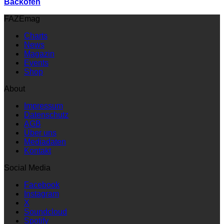
Backofen
FAZEmag
Charts
News
Magazin
Events
Shop
About
Impressum
Datenschutz
AGB
Über uns
Mediadaten
Kontakt
Social Media
Facebook
Instagram
X
Soundcloud
Spotify