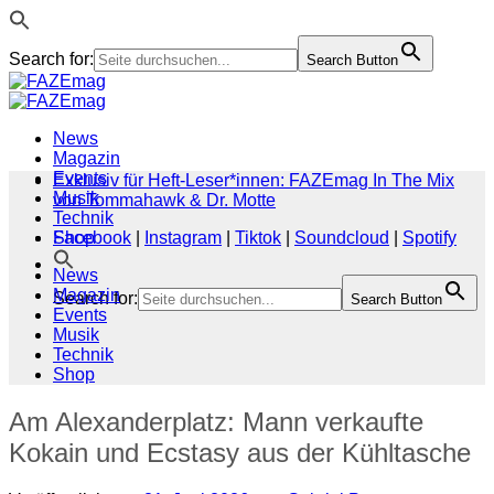
Search for:
Search Button
Zum
Inhalt
springen
News
Magazin
Events
Exklusiv für Heft-Leser*innen: FAZEmag In The Mix
Musik
von Tommahawk & Dr. Motte
Technik
Shop
Facebook
|
Instagram
|
Tiktok
|
Soundcloud
|
Spotify
News
Magazin
Search for:
Search Button
Events
Musik
Technik
Shop
Am Alexanderplatz: Mann verkaufte
Kokain und Ecstasy aus der Kühltasche