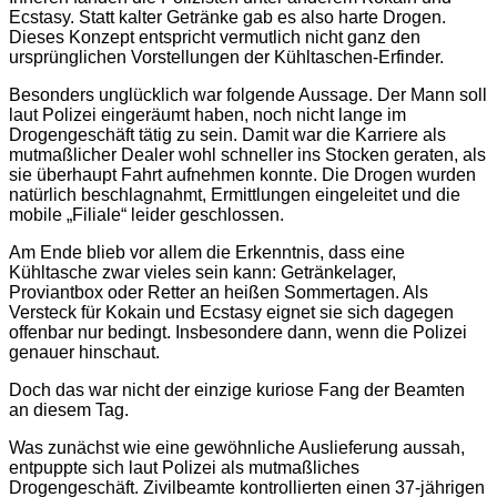
Ecstasy. Statt kalter Getränke gab es also harte Drogen.
Dieses Konzept entspricht vermutlich nicht ganz den
ursprünglichen Vorstellungen der Kühltaschen-Erfinder.
Besonders unglücklich war folgende Aussage. Der Mann soll
laut Polizei eingeräumt haben, noch nicht lange im
Drogengeschäft tätig zu sein. Damit war die Karriere als
mutmaßlicher Dealer wohl schneller ins Stocken geraten, als
sie überhaupt Fahrt aufnehmen konnte. Die Drogen wurden
natürlich beschlagnahmt, Ermittlungen eingeleitet und die
mobile „Filiale“ leider geschlossen.
Am Ende blieb vor allem die Erkenntnis, dass eine
Kühltasche zwar vieles sein kann: Getränkelager,
Proviantbox oder Retter an heißen Sommertagen. Als
Versteck für Kokain und Ecstasy eignet sie sich dagegen
offenbar nur bedingt. Insbesondere dann, wenn die Polizei
genauer hinschaut.
Doch das war nicht der einzige kuriose Fang der Beamten
an diesem Tag.
Was zunächst wie eine gewöhnliche Auslieferung aussah,
entpuppte sich laut Polizei als mutmaßliches
Drogengeschäft. Zivilbeamte kontrollierten einen 37-jährigen