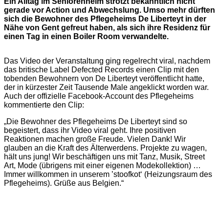
Ein Alltag im Seniorenheim strotzt bekanntlich nicht
gerade vor Action und Abwechslung. Umso mehr dürften
sich die Bewohner des Pflegeheims De Liberteyt in der
Nähe von Gent gefreut haben, als sich ihre Residenz für
einen Tag in einen Boiler Room verwandelte.
Das Video der Veranstaltung ging regelrecht viral, nachdem
das britische Label Defected Records einen Clip mit den
tobenden Bewohnern von De Liberteyt veröffentlicht hatte,
der in kürzester Zeit Tausende Male angeklickt worden war.
Auch der offizielle Facebook-Account des Pflegeheims
kommentierte den Clip:
„Die Bewohner des Pflegeheims De Liberteyt sind so
begeistert, dass ihr Video viral geht. Ihre positiven
Reaktionen machen große Freude. Vielen Dank! Wir
glauben an die Kraft des Älterwerdens. Projekte zu wagen,
hält uns jung! Wir beschäftigen uns mit Tanz, Musik, Street
Art, Mode (übrigens mit einer eigenen Modekollektion) …
Immer willkommen in unserem ’stoofkot‘ (Heizungsraum des
Pflegeheims). Grüße aus Belgien.“