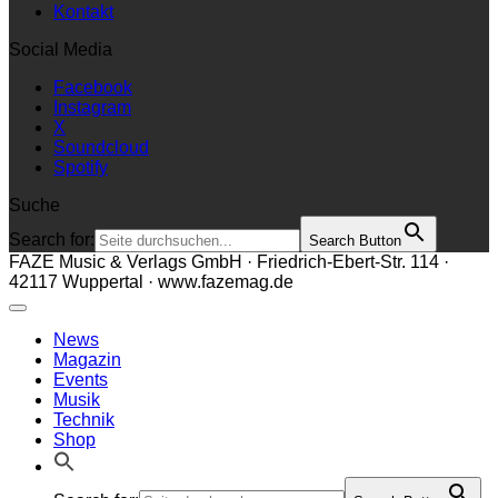
Kontakt
Social Media
Facebook
Instagram
X
Soundcloud
Spotify
Suche
Search for:
Search Button
FAZE Music & Verlags GmbH · Friedrich-Ebert-Str. 114 ·
42117 Wuppertal · www.fazemag.de
News
Magazin
Events
Musik
Technik
Shop