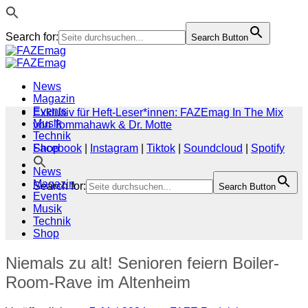
Search for:
Search Button
Zum
Inhalt
springen
News
Magazin
Events
Exklusiv für Heft-Leser*innen: FAZEmag In The Mix
Musik
von Tommahawk & Dr. Motte
Technik
Shop
Facebook
|
Instagram
|
Tiktok
|
Soundcloud
|
Spotify
News
Magazin
Search for:
Search Button
Events
Musik
Technik
Shop
Niemals zu alt! Senioren feiern Boiler-
Room-Rave im Altenheim