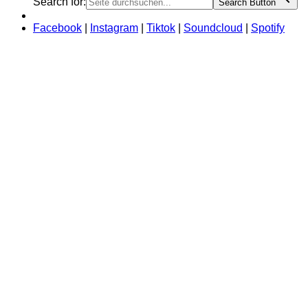
Search for:
Search Button
Facebook
|
Instagram
|
Tiktok
|
Soundcloud
|
Spotify