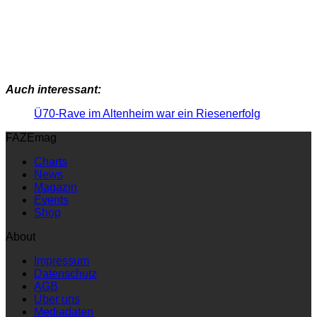
Auch interessant:
Ü70-Rave im Altenheim war ein Riesenerfolg
FAZEmag
Charts
News
Magazin
Events
Shop
About
Impressum
Datenschutz
AGB
Über uns
Mediadaten