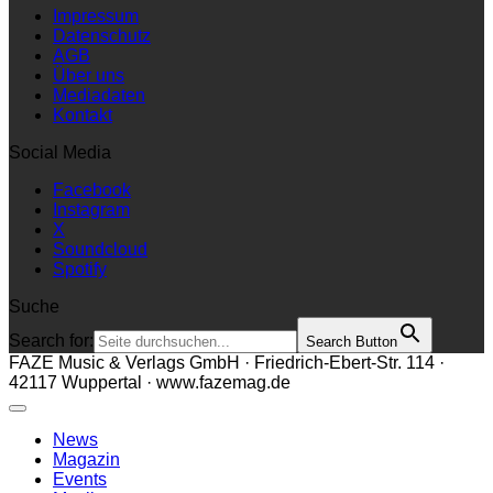
Impressum
Datenschutz
AGB
Über uns
Mediadaten
Kontakt
Social Media
Facebook
Instagram
X
Soundcloud
Spotify
Suche
Search for:
Search Button
FAZE Music & Verlags GmbH · Friedrich-Ebert-Str. 114 ·
42117 Wuppertal · www.fazemag.de
News
Magazin
Events