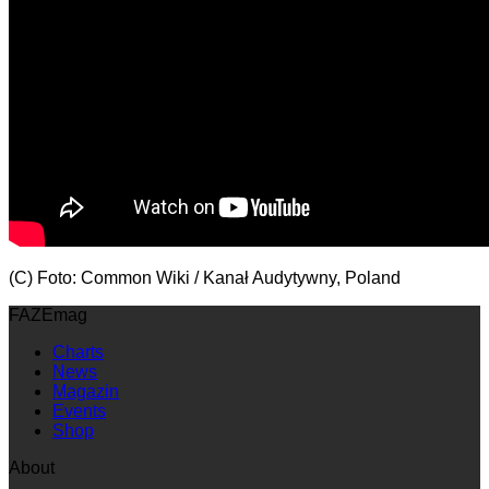
(C) Foto: Common Wiki / Kanał Audytywny, Poland
FAZEmag
Charts
News
Magazin
Events
Shop
About