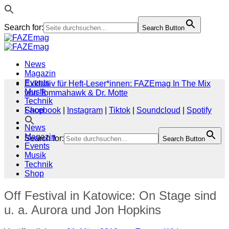
Search for:
Search Button
Zum
Inhalt
springen
News
Magazin
Events
Exklusiv für Heft-Leser*innen: FAZEmag In The Mix
Musik
von Tommahawk & Dr. Motte
Technik
Shop
Facebook
|
Instagram
|
Tiktok
|
Soundcloud
|
Spotify
News
Magazin
Search for:
Search Button
Events
Musik
Technik
Shop
Off Festival in Katowice: On Stage sind
u. a. Aurora und Jon Hopkins