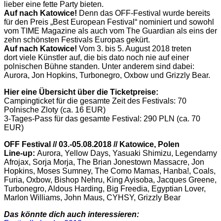
lieber eine fette Party bieten.
Auf nach Katowice!
Denn das OFF-Festival wurde bereits
für den Preis „Best European Festival“ nominiert und sowohl
vom TIME Magazine als auch vom The Guardian als eins der
zehn schönsten Festivals Europas gekürt.
Auf nach Katowice!
Vom 3. bis 5. August 2018 treten
dort viele Künstler auf, die bis dato noch nie auf einer
polnischen Bühne standen. Unter anderem sind dabei:
Aurora, Jon Hopkins, Turbonegro, Oxbow und Grizzly Bear.
Hier eine Übersicht über die Ticketpreise:
Campingticket für die gesamte Zeit des Festivals: 70
Polnische Zloty (ca. 16 EUR)
3-Tages-Pass für das gesamte Festival: 290 PLN (ca. 70
EUR)
OFF Festival // 03.-05.08.2018 // Katowice, Polen
Line-up:
Aurora, Yellow Days, Yasuaki Shimizu, Legendarny
Afrojax, Sorja Morja, The Brian Jonestown Massacre, Jon
Hopkins, Moses Sumney, The Como Mamas, Hanba!, Coals,
Furia, Oxbow, Bishop Nehru, King Ayisoba, Jacques Greene,
Turbonegro, Aldous Harding, Big Freedia, Egyptian Lover,
Marlon Williams, John Maus, CYHSY, Grizzly Bear
Das könnte dich auch interessieren: