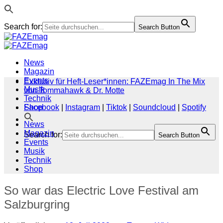
Search for:
Search Button
Zum
Inhalt
springen
News
Magazin
Events
Exklusiv für Heft-Leser*innen: FAZEmag In The Mix
Musik
von Tommahawk & Dr. Motte
Technik
Shop
Facebook
|
Instagram
|
Tiktok
|
Soundcloud
|
Spotify
News
Magazin
Search for:
Search Button
Events
Musik
Technik
Shop
So war das Electric Love Festival am
Salzburgring