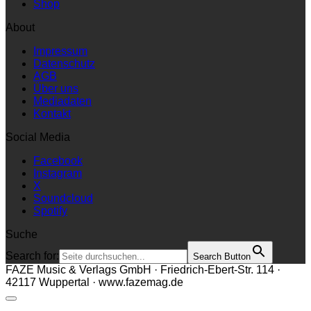
Shop
About
Impressum
Datenschutz
AGB
Über uns
Mediadaten
Kontakt
Social Media
Facebook
Instagram
X
Soundcloud
Spotify
Suche
Search for:
Search Button
FAZE Music & Verlags GmbH · Friedrich-Ebert-Str. 114 ·
42117 Wuppertal · www.fazemag.de