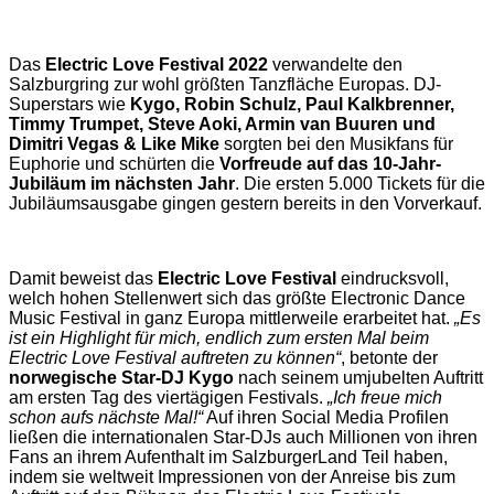
Das
Electric Love Festival 2022
verwandelte den
Salzburgring zur wohl größten Tanzfläche Europas. DJ-
Superstars wie
Kygo, Robin Schulz, Paul Kalkbrenner,
Timmy Trumpet, Steve Aoki, Armin van Buuren und
Dimitri Vegas & Like Mike
sorgten bei den Musikfans für
Euphorie und schürten die
Vorfreude auf das 10-Jahr-
Jubiläum im nächsten Jahr
. Die ersten 5.000 Tickets für die
Jubiläumsausgabe gingen gestern bereits in den Vorverkauf.
Damit beweist das
Electric Love Festival
eindrucksvoll,
welch hohen Stellenwert sich das größte Electronic Dance
Music Festival in ganz Europa mittlerweile erarbeitet hat.
„Es
ist ein Highlight für mich, endlich zum ersten Mal beim
Electric Love Festival auftreten zu können“
, betonte der
norwegische Star-DJ Kygo
nach seinem umjubelten Auftritt
am ersten Tag des viertägigen Festivals.
„Ich freue mich
schon aufs nächste Mal!“
Auf ihren Social Media Profilen
ließen die internationalen Star-DJs auch Millionen von ihren
Fans an ihrem Aufenthalt im SalzburgerLand Teil haben,
indem sie weltweit Impressionen von der Anreise bis zum