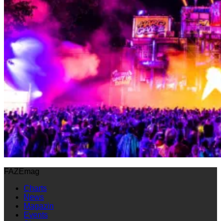
FAZEmag
Charts
News
Magazin
Events