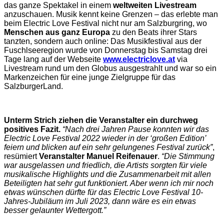
das ganze Spektakel in einem
weltweiten Livestream
anzuschauen. Musik kennt keine Grenzen – das erlebte man
beim Electric Love Festival nicht nur am Salzburgring, wo
Menschen aus ganz Europa
zu den Beats ihrer Stars
tanzten, sondern auch online: Das Musikfestival aus der
Fuschlseeregion wurde von Donnerstag bis Samstag drei
Tage lang auf der Webseite
www.electriclove.at
via
Livestream rund um den Globus ausgestrahlt und war so ein
Markenzeichen für eine junge Zielgruppe für das
SalzburgerLand.
Unterm Strich ziehen die Veranstalter ein durchweg
positives Fazit.
“Nach drei Jahren Pause konnten wir das
Electric Love Festival 2022 wieder in der ‘großen Edition’
feiern und blicken auf ein sehr gelungenes Festival zurück”
,
resümiert
Veranstalter Manuel Reifenauer
.
“Die Stimmung
war ausgelassen und friedlich, die Artists sorgten für viele
musikalische Highlights und die Zusammenarbeit mit allen
Beteiligten hat sehr gut funktioniert. Aber wenn ich mir noch
etwas wünschen dürfte für das Electric Love Festival 10-
Jahres-Jubiläum im Juli 2023, dann wäre es ein etwas
besser gelaunter Wettergott.”