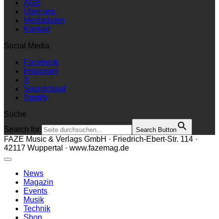
AGB
Über uns
Mediadaten
Kontakt
Social Media
Facebook
Instagram
X
Soundcloud
Spotify
Suche
Search for:
Search Button
FAZE Music & Verlags GmbH · Friedrich-Ebert-Str. 114 ·
42117 Wuppertal · www.fazemag.de
News
Magazin
Events
Musik
Technik
Shop