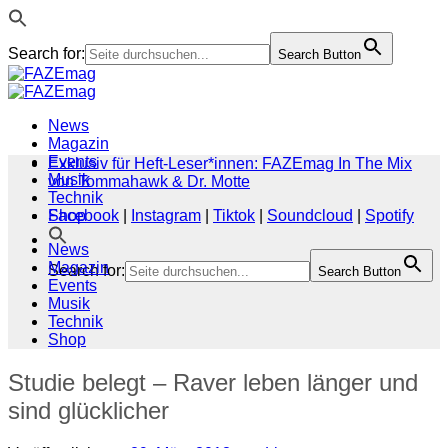
Search for:
Search Button
Zum
Inhalt
springen
News
Magazin
Events
Exklusiv für Heft-Leser*innen: FAZEmag In The Mix
Musik
von Tommahawk & Dr. Motte
Technik
Shop
Facebook
|
Instagram
|
Tiktok
|
Soundcloud
|
Spotify
News
Magazin
Search for:
Search Button
Events
Musik
Technik
Shop
Studie belegt – Raver leben länger und
sind glücklicher