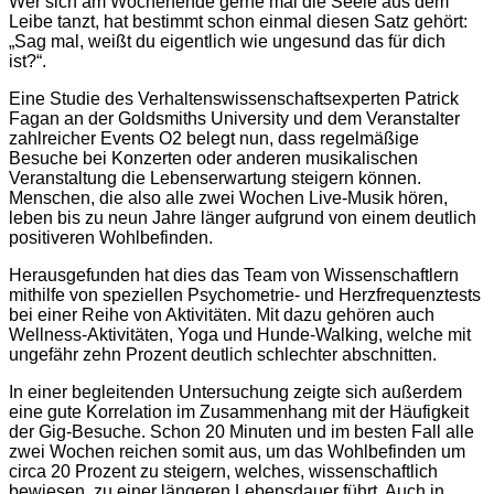
Wer sich am Wochenende gerne mal die Seele aus dem
Leibe tanzt, hat bestimmt schon einmal diesen Satz gehört:
„Sag mal, weißt du eigentlich wie ungesund das für dich
ist?“.
Eine Studie des Verhaltenswissenschaftsexperten Patrick
Fagan an der Goldsmiths University und dem Veranstalter
zahlreicher Events O2 belegt nun, dass regelmäßige
Besuche bei Konzerten oder anderen musikalischen
Veranstaltung die Lebenserwartung steigern können.
Menschen, die also alle zwei Wochen Live-Musik hören,
leben bis zu neun Jahre länger aufgrund von einem deutlich
positiveren Wohlbefinden.
Herausgefunden hat dies das Team von Wissenschaftlern
mithilfe von speziellen Psychometrie- und Herzfrequenztests
bei einer Reihe von Aktivitäten. Mit dazu gehören auch
Wellness-Aktivitäten, Yoga und Hunde-Walking, welche mit
ungefähr zehn Prozent deutlich schlechter abschnitten.
In einer begleitenden Untersuchung zeigte sich außerdem
eine gute Korrelation im Zusammenhang mit der Häufigkeit
der Gig-Besuche. Schon 20 Minuten und im besten Fall alle
zwei Wochen reichen somit aus, um das Wohlbefinden um
circa 20 Prozent zu steigern, welches, wissenschaftlich
bewiesen, zu einer längeren Lebensdauer führt. Auch in