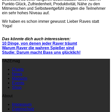
Punkto Glück, Zufriedenheit, Produktivität, Nähe zu den
Mitmenschen und Selbstwertgefühl zeigten die Teilnehmer
ein sehr hohes Niveau auf.
Wir haben es schon immer gewusst: Lieber Raves statt
Yoga!
Das könnte dich auch interessieren:
10 Dinge, von denen jeder Raver träumt
Warum Raver die wahren Spießer sind
Studie: Darum macht Bass uns glücklich!
FAZEmag
Charts
News
Magazin
Events
Shop
About
Impressum
Datenschutz